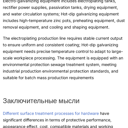
Оборудование для гальванизации включает в себя
гальванические ванны.
,
выпрямительные источники питания
,
пассивационные резервуары
,
сушильное оборудование
,
и
системы циркуляции воды
;
Оборудование для горячего
цинкования включает в себя высокотемпературные
цинковые ванны.
,
оборудование для предварительного
нагрева
,
оборудование для удаления пыли
,
и охлаждающее и
формовочное оборудование
.
Линия гальванического производства требует стабильного
выходного тока для обеспечения равномерного и
однородного покрытия.
;
Оборудование для горячего
цинкования требует точного контроля температуры, чтобы
адаптироваться к крупномасштабной обработке заготовок.
.
Оборудование оснащено системой очистки сточных вод,
обеспечивающей защиту окружающей среды.
,
соответствие
экологическим стандартам промышленного производства
,
и
подходит для требований серийного массового
производства