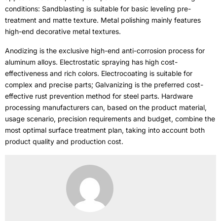
Заключительные мысли
Различные процессы обработки поверхности фурнитуры
имеют существенные различия в защитных
характеристиках
,
эффект внешнего вида
,
расходы
,
совместимые материалы и условия работы
:
Пескоструйная
обработка подходит для базовой выравнивающей
предварительной обработки и матовой текстуры.
.
Полировка
металла в основном включает в себя высококачественные
декоративные металлические текстуры.
.
Анодирование — это эксклюзивный высококачественный
процесс защиты от коррозии алюминиевых сплавов.
.
Электростатическое распыление отличается высокой
экономичностью и насыщенными цветами.
.
Электропокрытие подходит для сложных и точных деталей.
;
Гальванизация является предпочтительным экономичным
методом предотвращения ржавчины стальных деталей.
.