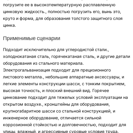
погрузите ее в высокотемпературную расплавленную
цинковую жидкость.
,
полностью погрузить его
,
вынь это
,
круто и форма
,
для образования толстого защитного слоя
цинка
.
Применимые сценарии
Подходит исключительно для углеродистой стали.
,
холоднокатаная сталь
,
горячекатаная сталь
,
и другие детали
оборудования из стального материала
.
Электрогальванизация подходит для прецизионного
листового металла.
,
небольшие аппаратные аксессуары
,
и
легкие элементы конструкции шасси
,
с тонким покрытием
,
высокая точность
,
и плоский внешний вид
.
Горячее
цинкование подходит для тяжелых условий эксплуатации на
открытом воздухе.
,
кронштейны для оборудования
,
крупногабаритное шасси со стальной конструкцией
,
и
инженерное оборудование
,
отличается сильной
коррозионной стойкостью и долговечностью
,
подходит для
улицы
,
влажный
,
и агрессивные суровые условия труда
.