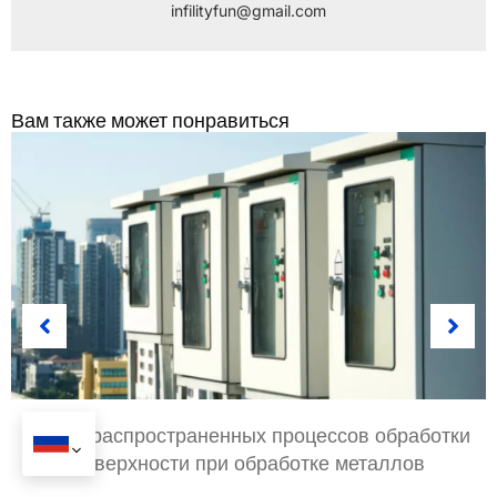
Производители аппаратных средств обработки могут
,
в
зависимости от материала изделия
,
сценарий
использования
,
Требования к точности и бюджет
,
подобрать
наиболее оптимальный план обработки поверхности
,
с
учетом как качества продукции, так и себестоимости
продукции
.
infilityfun@gmail.com
Вам также может понравиться