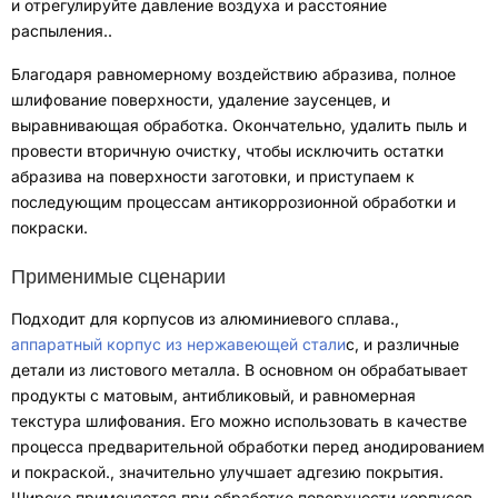
и отрегулируйте давление воздуха и расстояние
распыления.
.
Благодаря равномерному воздействию абразива
,
полное
шлифование поверхности
,
удаление заусенцев
,
и
выравнивающая обработка
.
Окончательно
,
удалить пыль и
провести вторичную очистку, чтобы исключить остатки
абразива на поверхности заготовки
,
и приступаем к
последующим процессам антикоррозионной обработки и
покраски
.
Применимые сценарии
Подходит для корпусов из алюминиевого сплава.
,
аппаратный корпус из нержавеющей стали
с,
и различные
детали из листового металла
.
В основном он обрабатывает
продукты с матовым
,
антибликовый
,
и равномерная
текстура шлифования
.
Его можно использовать в качестве
процесса предварительной обработки перед анодированием
и покраской.
,
значительно улучшает адгезию покрытия
.
Широко применяется при обработке поверхности корпусов