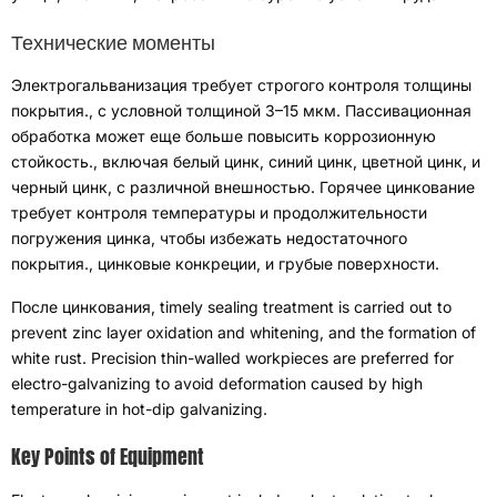
Технические моменты
Электрогальванизация требует строгого контроля толщины
покрытия.
,
с условной толщиной 3–15 мкм
.
Пассивационная
обработка может еще больше повысить коррозионную
стойкость.
,
включая белый цинк
,
синий цинк
,
цветной цинк
,
и
черный цинк
,
с различной внешностью
.
Горячее цинкование
требует контроля температуры и продолжительности
погружения цинка, чтобы избежать недостаточного
покрытия.
,
цинковые конкреции
,
и грубые поверхности
.
После цинкования
,
проводится своевременная
пломбировочная обработка для предотвращения окисления
и побеления слоя цинка
,
и образование белой ржавчины
.
Для
гальванического цинкования предпочтительны прецизионные
тонкостенные заготовки, чтобы избежать деформации,
вызванной высокой температурой при горячем цинковании.
.
Ключевые моменты оборудования