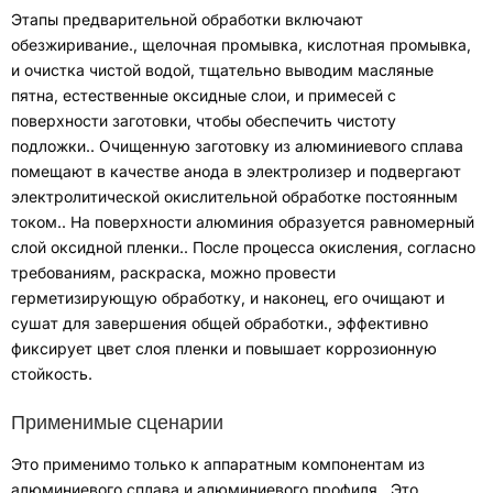
Этапы предварительной обработки включают
обезжиривание.
,
щелочная промывка
,
кислотная промывка
,
и очистка чистой водой
,
тщательно выводим масляные
пятна
,
естественные оксидные слои
,
и примесей с
поверхности заготовки, чтобы обеспечить чистоту
подложки.
.
Очищенную заготовку из алюминиевого сплава
помещают в качестве анода в электролизер и подвергают
электролитической окислительной обработке постоянным
током.
.
На поверхности алюминия образуется равномерный
слой оксидной пленки.
.
После процесса окисления
,
согласно
требованиям
,
раскраска
,
можно провести
герметизирующую обработку
,
и наконец
,
его очищают и
сушат для завершения общей обработки.
,
эффективно
фиксирует цвет слоя пленки и повышает коррозионную
стойкость
.
Применимые сценарии
Это применимо только к аппаратным компонентам из
алюминиевого сплава и алюминиевого профиля.
.
Это