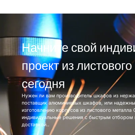
Начните свой инди
проект из листового
сегодня
Нужен ли вам производитель шкафов из нержа
поставщик алюминиевых шкафов, или надежны
изготовлению корпусов из листового металла 
индивидуальные решения с быстрым отбором 