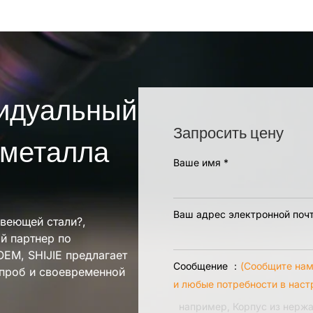
видуальный
Запросить цену
 металла
Ваше имя
*
Ваш адрес электронной поч
веющей стали?,
й партнер по
OEM, SHIJIE предлагает
Сообщение ：
(Сообщите нам
проб и своевременной