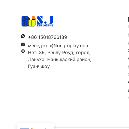
+86 15018766189
менеджер@tongruplay.com
Нет. 39, Ренлу Роуд, город
Ланьхэ, Наньшаский район,
Гуанчжоу