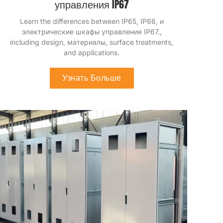
управления IP67
Узнайте различия между IP65
, IP66, и
электрические шкафы управления IP67.,
включая дизайн
, материалы,
обработка
поверхности
,
и приложения
.
Узнать Больше