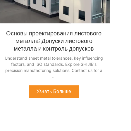
Основы проектирования листового
металла: Допуски листового
металла и контроль допусков
Понимание допусков листового металла
,
ключевые факторы влияния
,
и стандарты ИСО
.
Ознакомьтесь с решениями точного
производства SHIJIE
.
Свяжитесь с нами для
...
Узнать Больше