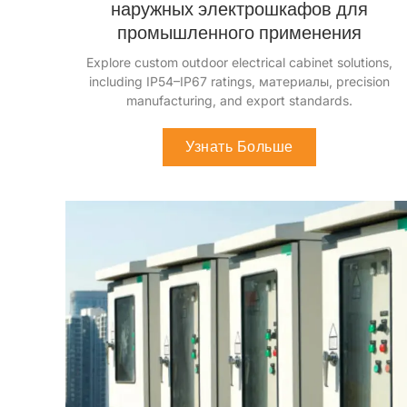
наружных электрошкафов для
промышленного применения
Ознакомьтесь с индивидуальными решениями
для наружных электрических шкафов
,
включая
классы IP54–IP67
, материалы,
точное
производство
,
и экспортные стандарты
.
Узнать Больше