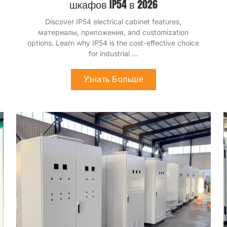
шкафов IP54 в 2026
Откройте для себя особенности электрошкафа
IP54
, материалы, приложения,
и возможности
настройки
.
Узнайте, почему IP54 является
экономичным выбором для промышленного
оборудования.
...
Узнать Больше