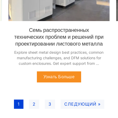
Семь распространенных
технических проблем и решений при
проектировании листового металла
Ознакомьтесь с лучшими практиками
проектирования листового металла
,
общие
производственные проблемы
,
и решения DFM
для индивидуальных корпусов
.
Получите
экспертную поддержку от
...
Узнать Больше
1
2
3
СЛЕДУЮЩИЙ »