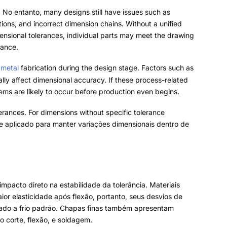
. No entanto,
muitos projetos ainda apresentam problemas
a excessivamente simplificadas
,
e cadeias de dimensões
as de furo são misturadas com tolerâncias dimensionais
ho enquanto a montagem final excede a tolerância
lica
fabricação durante a fase de projeto
.
Fatores como o
conformação afetam naturalmente a precisão dimensional
.
s no início do projeto
,
problemas de tolerância
ias gerais
.
Para dimensões sem requisitos de tolerância
plicado para manter variações dimensionais dentro de
mpacto direto na estabilidade da tolerância
.
Materiais
ior elasticidade após flexão
,
portanto, seus desvios de