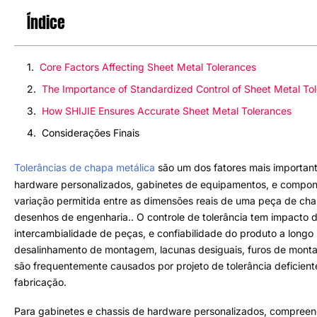
Índice
Core Factors Affecting Sheet Metal Tolerances
The Importance of Standardized Control of Sheet Metal To
How SHIJIE Ensures Accurate Sheet Metal Tolerances
Considerações Finais
Tolerâncias de chapa metálica
são um dos fatores mais importan
hardware personalizados
,
gabinetes de equipamentos
,
e compone
variação permitida entre as dimensões reais de uma peça de ch
desenhos de engenharia.
.
O controle de tolerância tem impacto 
intercambialidade de peças
,
e confiabilidade do produto a longo
desalinhamento de montagem
,
lacunas desiguais
,
furos de mont
são frequentemente causados ​​por projeto de tolerância deficient
fabricação
.
Para gabinetes e chassis de hardware personalizados
,
compreend