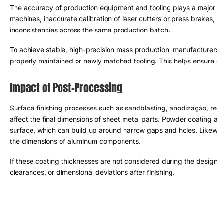
Fatores de precisão de equipamentos e matrize
A precisão dos equipamentos e ferramentas de produção desem
consistentes
.
Morre usado
,
máquinas de envelhecimento
,
calibra
dobradeiras
,
e matrizes em V incompatíveis podem causar incon
Para alcançar estabilidade
,
produção em massa de alta precisão
equipamentos CNC e usar ferramentas com manutenção adequ
consistentes de um lote para o próximo
.
Impacto do pós-processamento
Processos de acabamento de superfície, como jato de areia
, ano
eletroforético também pode afetar as dimensões finais das peça
revestimento eletroforético adicionam uma camada de material à 
buracos estreitos
.
Da mesma maneira
,
a anodização cria uma cam
componentes de alumínio
.
Se essas espessuras de revestimento não forem consideradas dur
na montagem
,
folgas mais apertadas
,
ou desvios dimensionais 