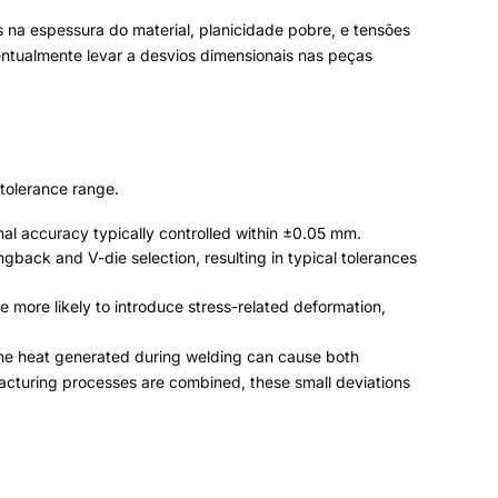
ado a frio padrão
.
Chapas finas também apresentam
o corte
, flexão,
e soldagem
.
s na espessura do material
,
planicidade pobre
,
e tensões
entualmente levar a desvios dimensionais nas peças
aixa de tolerância alcançável
.
dimensional normalmente controlada dentro de ±0,05 mm
.
ico do material e seleção da matriz em V
,
resultando em
agem são mais propensos a introduzir deformação
onal
.
rque o calor gerado durante a soldagem pode causar
 processos de fabricação são combinados
,
esses
olerância
.