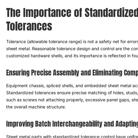
A importância do controle padr
chapas metálicas
Tolerância
(
faixa de tolerância permitida
)
não é uma rede de segu
produção em massa de chapas metálicas
.
O projeto e o controle 
produção em massa de invólucros de hardware personalizados de
dimensões
:
Garantindo uma montagem precisa e eliminando
Chassi do equipamento
,
conchas emendadas
,
e acessórios de ch
de montagem de várias peças
.
Tolerâncias padronizadas garant
emendando bordas
,
evitando efetivamente problemas como para