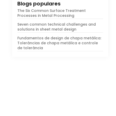
Blogs populares
Os seis processos comuns de tratamento
de superfície no processamento de metal
Sete desafios técnicos e soluções comuns
no projeto de chapas metálicas
Fundamentos de design de chapa metálica
:
Tolerâncias de chapa metálica e controle
de tolerância