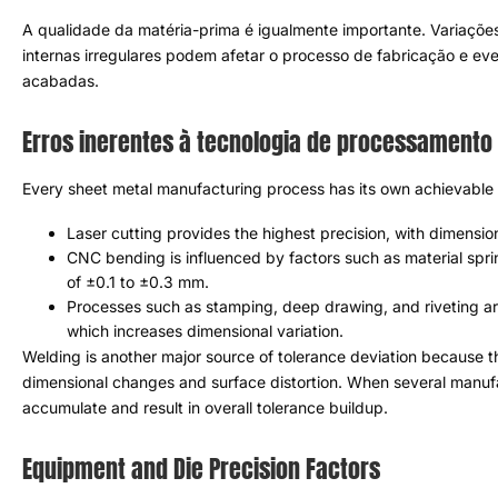
ângulo de flexão são geralmente maiores do que os do aço lamin
menor rigidez
,
tornando-o mais suscetível à deformação durante 
A qualidade da matéria-prima é igualmente importante
.
Variaçõe
internas irregulares podem afetar o processo de fabricação e ev
acabadas
.
Erros inerentes à tecnologia de processamento
Cada processo de fabricação de chapa metálica tem sua própria f
O corte a laser oferece a mais alta precisão
,
com precisão 
A dobra CNC é influenciada por fatores como retorno elást
tolerâncias típicas de ±0,1 a ±0,3 mm
.
Processos como estampagem
,
desenho profundo
,
e rebit
relacionada ao estresse
,
o que aumenta a variação dimensi
A soldagem é outra fonte importante de desvio de tolerância po
alterações dimensionais e distorção da superfície.
.
Quando vários
pequenos desvios se acumulam e resultam no acúmulo geral de t