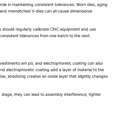
s
penha um papel importante na manutenção de tolerâncias
ção imprecisa de cortadores a laser ou prensas
sistências dimensionais no mesmo lote de produção
.
,
os fabricantes devem calibrar regularmente os
ada ou recém-combinadas
.
Isso ajuda a garantir tolerâncias
dização, revestimento em pó,
e o revestimento
s de chapa metálica
.
O revestimento em pó e o
superfície
,
que pode se acumular em torno de lacunas e
ada de óxido que altera ligeiramente as dimensões dos
ante a fase de projeto
,
eles podem levar à interferência
após o acabamento
.