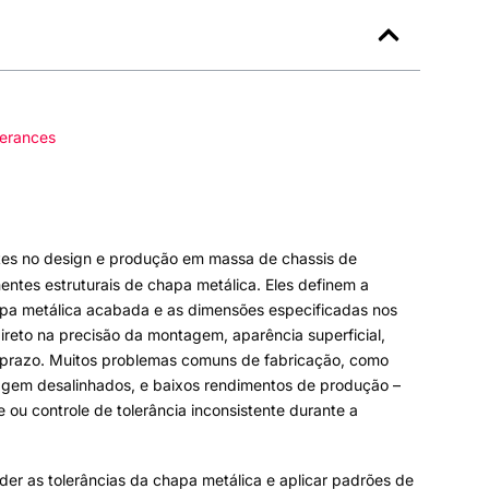
lerances
tes no design e produção em massa de chassis de
ntes estruturais de chapa metálica
.
Eles definem a
apa metálica acabada e as dimensões especificadas nos
direto na precisão da montagem
,
aparência superficial
,
 prazo
.
Muitos problemas comuns de fabricação, como
agem desalinhados
,
e baixos rendimentos de produção –
e ou controle de tolerância inconsistente durante a
er as tolerâncias da chapa metálica e aplicar padrões de