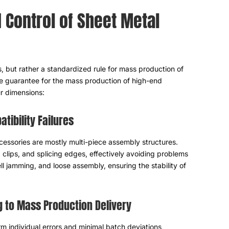
onizado das tolerâncias das
rança para erros
,
mas sim uma regra padronizada para a
de tolerância razoável são a principal garantia para a
 alta qualidade
,
e sua importância se reflete em quatro
 falhas de compatibilidade
apa metálica embutidos são, em sua maioria, estruturas
em correspondência precisa de furos
,
pregos
,
clipes
,
e
fusos não fixados corretamente
,
lacunas excessivas no