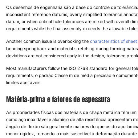
Os desenhos de engenharia são a base do controle de tolerância
como dados de referência inconsistentes
,
anotações de tolerânci
incorretas
.
Sem um dado unificado
,
ou quando tolerâncias crític
gerais
,
peças individuais podem atender aos requisitos do desen
permitida
.
Outro problema comum é ignorar o
características da chapa metá
retorno elástico à flexão e o estiramento do material durante a 
Se esses desvios relacionados ao processo não forem considerado
provavelmente ocorrerão antes mesmo de a produção começar
.
A maioria dos fabricantes segue a ISO
2768
padrão para tolerânc
específicos
,
o padrão Classe m de média precisão é comumente a
limites aceitáveis
.
Matéria-prima e fatores de espessura
As propriedades físicas dos materiais de chapa metálica têm um i
como aço inoxidável e alumínio de alta resistência apresentam ma