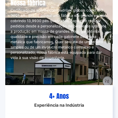
Nossa fábrica
Certificado de acordo com padrões globais como ISO
9001, UL, SHIJIE possui uma fábrica em grande escala
cobrindo 13,9930 pés quadrados, capaz de realizar
pedidos desde a personalização de pequenos lotes até
a produção em massa de grandes lotes. garantimos
qualidade e precisão em cada gabinete de chapa
metálica que fabricamos. Quer se trate de um projeto
simples ou de um invólucro metálico complexo e
personalizado, nossa fábrica está equipada para dar
vida à sua visão de engenharia.
9
+ Anos
Experiência na Indústria