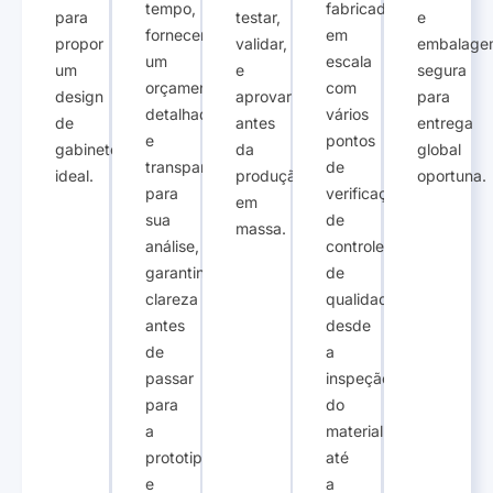
tempo,
fabricado
para
testar,
e
fornecemos
em
propor
validar,
embalage
um
escala
um
e
segura
orçamento
com
design
aprovar
para
detalhado
vários
de
antes
entrega
e
pontos
gabinete
da
global
transparente
de
ideal.
produção
oportuna.
para
verificação
em
sua
de
massa.
análise,
controle
garantindo
de
clareza
qualidade,
antes
desde
de
a
passar
inspeção
para
do
a
material
prototipagem
até
e
a