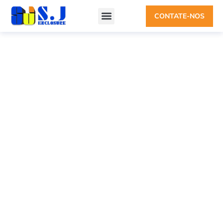
CONTATE-NOS
Sobre nós
SHIJIE é um fabricante especializado na personalização de
vários gabinetes de hardware, fornecendo aos clientes
soluções de gabinetes metálicos que oferecem forte
adaptabilidade e qualidade confiável. A nossa gama de
produtos inclui diversas caixas metálicas, caixas metálicas,
armários metálicos, e invólucros metálicos.​
Lar
>
Sobre nós