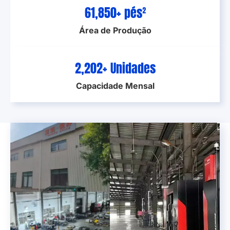
138,453
+ pés²
Área de Produção
4,945
+ Unidades
Capacidade Mensal