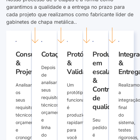
garantimos a qualidade e a entrega no prazo para
cada projeto que realizamos como fabricante líder de
gabinetes de chapa metálica..
Consulta
Cotação
Protótipo
Produção
Integr
&
&
em
&
Depois
Projeto
Validação
escala
Entreg
de
&
analisar
Analisamos
Um
Realizamo
Controle
seus
os
protótipo
a
de
requisitos
seus
funcional
integraçã
técnicos,
qualidade
requisitos
é
final
orçamento,
técnicos,
produzido
do
e
Seu
orçamento,
rapidamente
sistema,
linha
pedido
e
para
testes
do
é
cronograma
você
rigorosos,