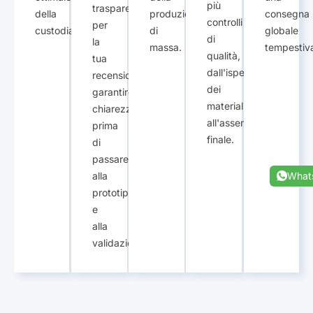
più
trasparente
della
produzione
consegna
controlli
per
custodia.
di
globale
di
la
massa.
tempestiv
qualità,
tua
dall'ispezione
recensione,
dei
garantire
materiali
chiarezza
all'assemblaggio
prima
finale.
di
passare
What
alla
prototipazione
e
alla
validazione.