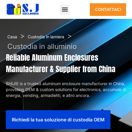
CONTATTACI
>
>
Casa
Custodia in lamiera
Custodia in alluminio
Reliable Aluminum Enclosures
Manufacturer
&
Supplier from China
SHIJIE is a trusted aluminum enclosure manufacturer in China
,
providing OEM
&
custom solutions for electronics
, accumulo di
energia,
vending
, armadietti, e altro ancora.
Richiedi la tua soluzione di custodia OEM