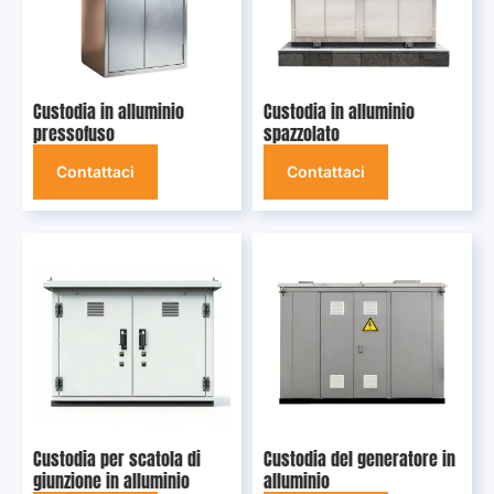
Custodia in alluminio
Custodia in alluminio
pressofuso
spazzolato
Contattaci
Contattaci
Custodia per scatola di
Custodia del generatore in
giunzione in alluminio
alluminio