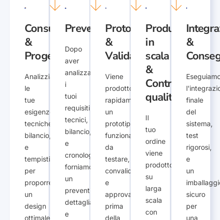
Consultazione
Preventivo
Prototipo
Produzione
Integra
&
&
in
&
Dopo
Progetto
Validazione
scala
Conse
aver
&
analizzato
Analizziamo
Viene
Eseguiam
Controllo
i
le
prodotto
l'integrazi
qualità
tuoi
tue
rapidamente
finale
requisiti
esigenze
un
del
Il
tecnici,
tecniche,
prototipo
sistema,
tuo
bilancio,
bilancio,
funzionale
test
ordine
e
e
da
rigorosi,
viene
cronologia,
tempistica
testare,
e
prodotto
forniamo
per
convalidare,
un
su
un
proporre
e
imballaggi
larga
preventivo
un
approvare
sicuro
scala
dettagliato
design
prima
per
con
e
ottimale
della
una