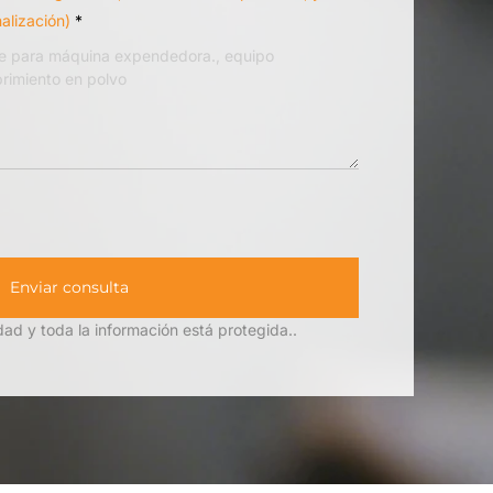
alización)
*
Enviar consulta
ad y toda la información está protegida..