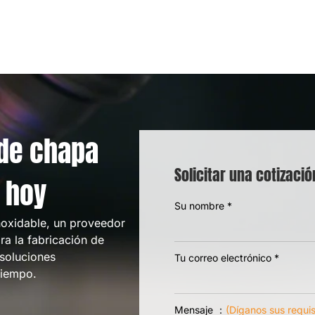
de chapa
Solicitar una cotizació
 hoy
Su nombre
*
inoxidable, un proveedor
ra la fabricación de
soluciones
Tu correo electrónico
*
tiempo.
Mensaje ：
(Díganos sus requis