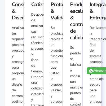
Consulta
Cotización
Prototipo
Producción
Integra
&
&
escalada
&
Después
Diseño
Validación
&
Entreg
de
control
analizar
Analizamos
Se
Realizamo
de
sus
tus
produce
la
calidad
requisitos
requerimientos
rápidamente
integració
técnicos,
técnicos,
un
final
Su
presupuesto,
presupuesto,
prototipo
del
pedido
y
y
funcional
sistema.,
se
línea
cronograma
para
pruebas
fabrica
de
para
que
rigurosas,
a
Whatsa
tiempo,
proponer
usted
y
escala
Proporcionamos
un
lo
embalaje
con
una
diseño
pruebe,
seguro
múltiples
cotización
de
validar,
para
puntos
detallada
cerramiento
y
una
de
y
óptimo.
aprobar
entrega
control
transparente