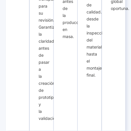
antes
global
de
para
de
oportuna.
calidad.,
su
la
desde
revisión.,
producción
la
Garantizar
en
inspección
la
masa.
del
claridad
material
antes
hasta
de
el
pasar
montaje
a
final.
la
creación
de
prototipos
y
la
validación..