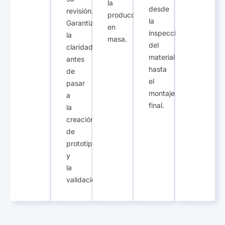
transparente
antes
global
de
para
de
oportuna.
calidad.,
su
la
desde
revisión.,
producción
la
Garantizar
en
inspección
la
masa.
del
claridad
material
antes
hasta
de
el
pasar
montaje
a
final.
la
creación
de
prototipos
y
la
validación..