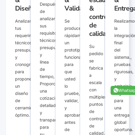
Consulta
Cotización
Prototipo
Producción
Integra
&
&
escalada
&
Después
Diseño
Validación
&
Entreg
de
control
analizar
Analizamos
Se
Realizamo
de
sus
tus
produce
la
calidad
requisitos
requerimientos
rápidamente
integració
técnicos,
técnicos,
un
final
Su
presupuesto,
presupuesto,
prototipo
del
pedido
y
y
funcional
sistema.,
se
línea
cronograma
para
pruebas
fabrica
de
para
que
rigurosas,
Whatsa
a
tiempo,
proponer
usted
y
escala
Proporcionamos
un
lo
embalaje
con
una
diseño
pruebe,
seguro
múltiples
cotización
de
validar,
para
puntos
detallada
cerramiento
y
una
de
y
óptimo.
aprobar
entrega
control