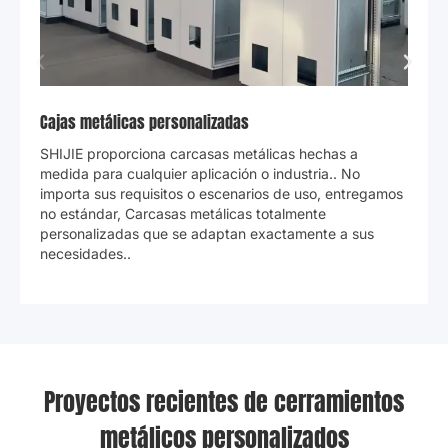
Casilleros de almacenamiento
Todos los tamaños y configuraciones de casilleros se
pueden personalizar.. SHIJIE tiene una amplia
experiencia en
proyectos de casilleros inteligentes
,
proporcionando no sólo la fabricación de gabinetes
metálicos sino también
desarrollo del sistema
para
maquina completa & soluciones de cerramiento.
Proyectos recientes de cerramientos
metálicos personalizados