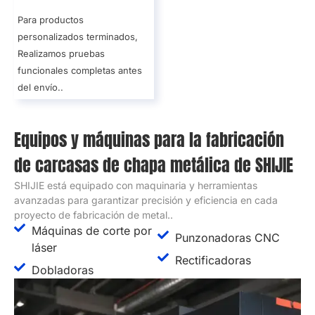
Para productos
personalizados terminados,
Realizamos pruebas
funcionales completas antes
del envío..
Opciones de materiales para sus
gabinetes/cajas/gabinetes de chapa
metálica
SHIJIE ofrece una selección de materiales de alta calidad
para sus necesidades de fabricación de chapa metálica..
Todos los materiales son duraderos., resistente a la corrosión,
y adecuado para diversas aplicaciones. Si tiene un requisito
material específico, no dude en contactarnos!
Acero Galvanizado
Acero inoxidable
Aluminio
Acero carbono