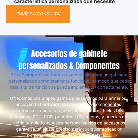
característica personalizada que necesite
ENVÍE SU CONSULTA
Accesorios de gabinete
personalizados & Componentes
SHIJIE proporciona todo lo que necesita para un gabinete
personalizado completamente funcional, de modo que cada
requisito de función se pueda implementar correctamente.
Ofrecemos una amplia gama de accesorios para armarios.,
incluyendo hardware personalizado y componentes
electrónicos, como corchetes, marquesinas, Rieles DIN,
persianas, PDU, PCB, pantallas LCD, ruedas, y puertas de
vidrio templado. Nuestra personalización de accesorios
garantiza un ajuste preciso para cualquier aplicación
personalizada y escenario de instalación..