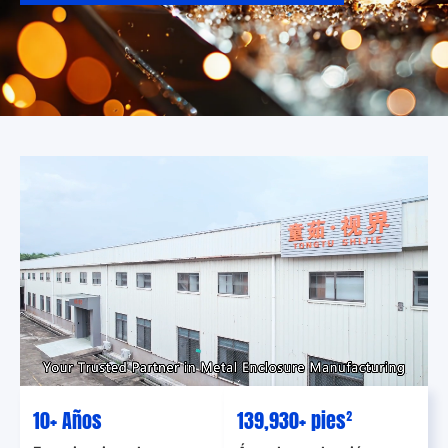
10
+ Años
139,930
+ pies²