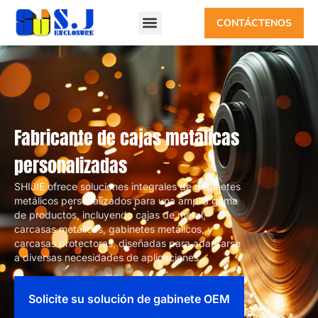
CONTÁCTENOS
Fabricante de cajas metálicas
personalizadas
SHIJIE ofrece soluciones integrales de gabinetes
metálicos personalizados para una amplia gama
de productos, incluyendo cajas de metal,
carcasas metálicas, gabinetes metálicos, y
carcasas protectoras, diseñadas para adaptarse
a diversas necesidades de aplicaciones.
Solicite su solución de gabinete OEM