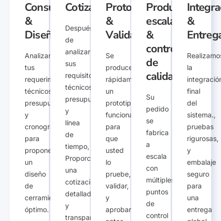
Consulta
Cotización
Prototipo
Producción
Integra
&
&
escalada
&
Después
Diseño
Validación
&
Entreg
de
control
analizar
Analizamos
Se
Realizamo
de
sus
tus
produce
la
calidad
requisitos
requerimientos
rápidamente
integració
técnicos,
técnicos,
un
final
Su
presupuesto,
presupuesto,
prototipo
del
pedido
y
y
funcional
sistema.,
se
línea
cronograma
para
pruebas
fabrica
de
para
que
rigurosas,
a
tiempo,
proponer
usted
y
escala
Proporcionamos
un
lo
embalaje
con
una
diseño
pruebe,
seguro
múltiples
cotización
de
validar,
para
puntos
detallada
cerramiento
y
una
de
y
óptimo.
aprobar
entrega
control
transparente