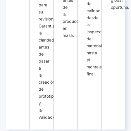
antes
global
de
para
de
oportuna.
calidad.,
su
la
desde
revisión.,
producción
la
Garantizar
en
inspección
la
masa.
del
claridad
material
antes
hasta
de
el
pasar
montaje
a
final.
la
creación
de
prototipos
y
la
validación..