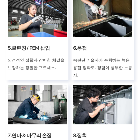
5.클린칭 / PEM 삽입
6.용접
안정적인 접합과 강력한 체결을
숙련된 기술자가 수행하는 높은
보장하는 정밀한 프로세스.
용접 정확도, 경험이 풍부한 노동
자.
7.연마 & 마무리 손질
8.집회