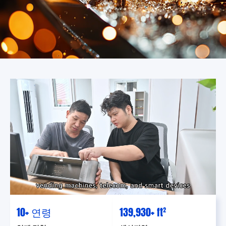
10
+ 연령
139,930
+ ft²