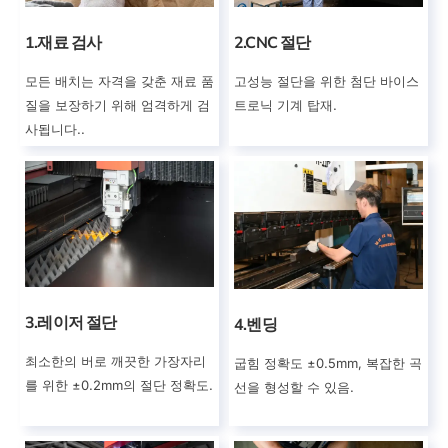
1.재료 검사
2.CNC 절단
모든 배치는 자격을 갖춘 재료 품
고성능 절단을 위한 첨단 바이스
질을 보장하기 위해 엄격하게 검
트로닉 기계 탑재.
사됩니다..
3.레이저 절단
4.벤딩
최소한의 버로 깨끗한 가장자리
굽힘 정확도 ±0.5mm, 복잡한 곡
를 위한 ±0.2mm의 절단 정확도.
선을 형성할 수 있음.