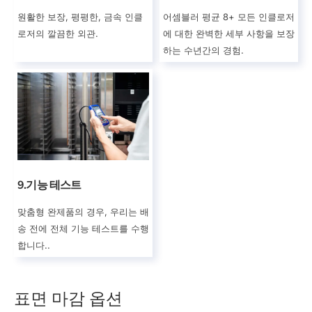
원활한 보장, 평평한, 금속 인클
어셈블러 평균 8+ 모든 인클로저
로저의 깔끔한 외관.
에 대한 완벽한 세부 사항을 보장
하는 수년간의 경험.
9.기능 테스트
맞춤형 완제품의 경우, 우리는 배
송 전에 전체 기능 테스트를 수행
합니다..
HIJIE의 판금 인클로저 제조 장비 및 기
판