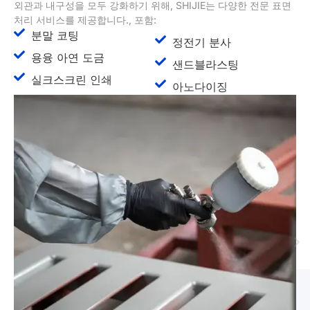
계
료
HIJIE는 모든 금속 제조 프로젝트에서 정밀도와 효율성을 보장하
SH
 고급 기계 및 도구를 갖추고 있습니다..
공합
레이저 절단기
도에
CNC 펀칭기
락 
벤딩 머신
연삭기