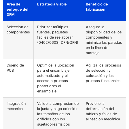
Área de
Estrategia viable
Beneficio de
enfoque del
fabricación
DFM
Selección de
Priorizar múltiples
Asegura la
componentes
fuentes, paquetes
disponibilidad de los
fáciles de reelaborar
componentes y
(0402/0603, DFN/QFN)
minimiza las paradas
en la línea de
montaje.
Diseño de
Optimice la ubicación
Agiliza los procesos
PCB
para el ensamblaje
de selección y
automatizado y el
colocación y las
acceso a pruebas
pruebas funcionales
posteriores al
ensamblaje.
Integración
Valide la compresión de
Previene la
mecánica
la junta y haga coincidir
deformación del
los tamaños de los
tablero y fallas de
orificios con los
alineación mecánica
sujetadores físicos