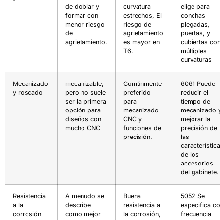
de doblar y
curvatura
elige para
formar con
estrechos, El
conchas
menor riesgo
riesgo de
plegadas,
de
agrietamiento
puertas, y
agrietamiento.
es mayor en
cubiertas co
T6.
múltiples
curvaturas
Mecanizado
mecanizable,
Comúnmente
6061 Puede
y roscado
pero no suele
preferido
reducir el
ser la primera
para
tiempo de
opción para
mecanizado
mecanizado 
diseños con
CNC y
mejorar la
mucho CNC
funciones de
precisión de
precisión.
las
característic
de los
accesorios
del gabinete.
Resistencia
A menudo se
Buena
5052 Se
a la
describe
resistencia a
especifica c
corrosión
como mejor
la corrosión,
frecuencia