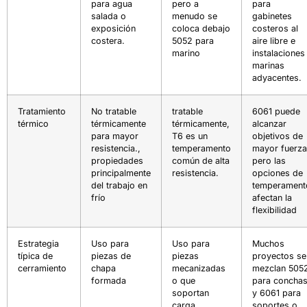
para agua
pero a
para
salada o
menudo se
gabinetes
exposición
coloca debajo
costeros al
costera.
5052 para
aire libre e
marino
instalaciones
marinas
adyacentes.
Tratamiento
No tratable
tratable
6061 puede
térmico
térmicamente
térmicamente,
alcanzar
para mayor
T6 es un
objetivos de
resistencia.,
temperamento
mayor fuerza
propiedades
común de alta
pero las
principalmente
resistencia.
opciones de
del trabajo en
temperament
frío
afectan la
flexibilidad
Estrategia
Uso para
Uso para
Muchos
típica de
piezas de
piezas
proyectos se
cerramiento
chapa
mecanizadas
mezclan 505
formada
o que
para concha
soportan
y 6061 para
carga.
soportes o