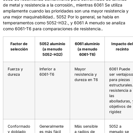
de metal y resistencia a la corrosión., mientras 6061 Se utiliza
ampliamente cuando las prioridades son una mayor resistencia y
una mejor maquinabilidad.. 5052 Por lo general, se habla en
temperamentos como 5052-H32., y 6061 A menudo se analiza
como 6061-T6 para comparaciones de resistencia..
Factor de
5052 aluminio
6061 aluminio
Impacto del
selección
(a menudo
(a menudo
recinto
5052-H32)
6061-T6)
Fuerza y ​​
Inferior a
Mayor
6061 Puede
dureza
6061-T6
resistencia y
ser ventajos
dureza en T6
para piezas
estructurales.
resistencia a
las
abolladuras, 
objetivos de
rigidez
Conformado
Generalmente
Más sensible
5052 a
y doblado
es más fácil
a radios de
menudo se