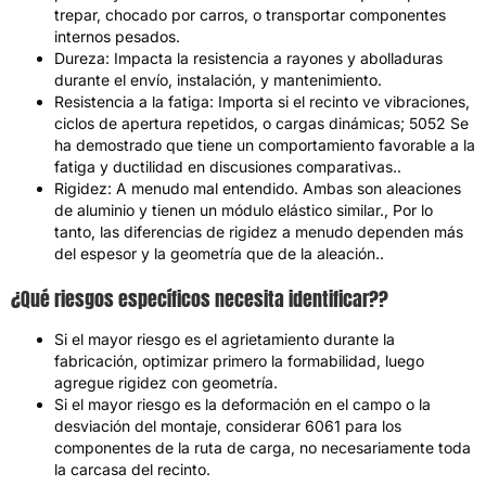
trepar, chocado por carros, o transportar componentes
internos pesados.
Dureza
:
Impacta la resistencia a rayones y abolladuras
durante el envío
,
instalación
,
y mantenimiento
.
Resistencia a la fatiga
:
Importa si el recinto ve vibraciones
,
ciclos de apertura repetidos
,
o cargas dinámicas
; 5052
Se
ha demostrado que tiene un comportamiento favorable a la
fatiga y ductilidad en discusiones comparativas.
.
Rigidez
:
A menudo mal entendido
.
Ambas son aleaciones
de aluminio y tienen un módulo elástico similar.
,
Por lo
tanto, las diferencias de rigidez a menudo dependen más
del espesor y la geometría que de la aleación.
.
¿Qué riesgos específicos necesita identificar?
?
Si el mayor riesgo es el agrietamiento durante la
fabricación
,
optimizar primero la formabilidad
,
luego
agregue rigidez con geometría
.
Si el mayor riesgo es la deformación en el campo o la
desviación del montaje
,
considerar
6061
para los
componentes de la ruta de carga
,
no necesariamente toda
la carcasa del recinto
.