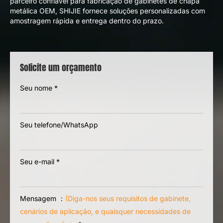
parceiro confiável para fabricação de gabinetes de chapa
metálica OEM, SHIJIE fornece soluções personalizadas com
amostragem rápida e entrega dentro do prazo.
Solicite um orçamento
Seu nome
*
Seu telefone/WhatsApp
Seu e-mail
*
Mensagem ：
(Diga-nos seus requisitos de gabinete,
cenários de aplicação, e quaisquer necessidades de