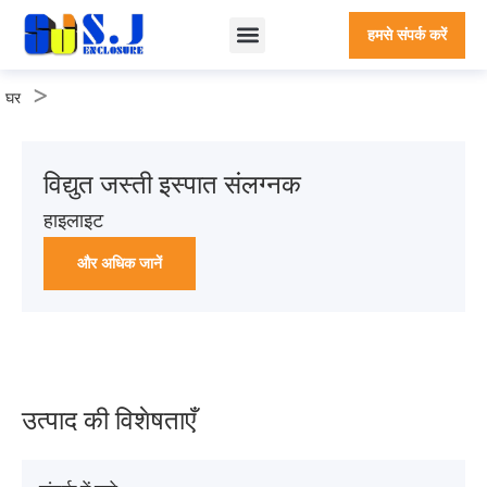
हमसे संपर्क करें
कस्टम संलग्नक
शीट धातु संलग्नक
शिजी क्यों?
हमारे बारे में
>
घर
विद्युत जस्ती इस्पात संलग्नक
हाइलाइट
और अधिक जानें
उत्पाद की विशेषताएँ