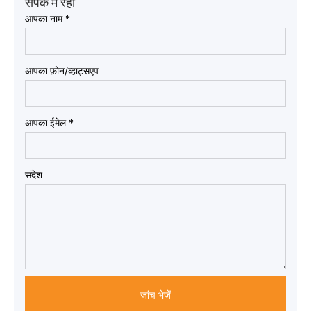
संपर्क में रहो
आपका नाम
*
आपका फ़ोन/व्हाट्सएप
आपका ईमेल
*
संदेश
जांच भेजें