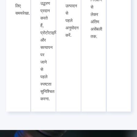
उद्धरण
लिए
उत्पादन
से
प्रदान
समयरेखा.
से
लेकर
करते
पहले
अंतिम
हैं,
अनुमोदन
असेंबली
प्रोटोटाइपिंग
करें.
तक.
और
सत्यापन
पर
जाने
से
पहले
स्पष्टता
सुनिश्चित
करना.