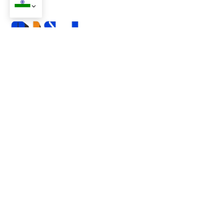
+86 15018766189
मैनेजर@tongruplay.com
नहीं. 39, रेनलू रोड, लन्हे टाउन, नांशा जिला, गुआंगज़ौ
उत्पादों
समाधान
कस्टम संलग्नक
वेंडिंग मशीन का घेरा
शीट धातु का घेरा
स्मार्ट लॉकर
गैल्वेनाइज्ड स्टील का घेरा
पंजा मशीन
कार्बन स्टील का घेरा
दागदार स्टील का घेरा
अल्युमीनियम का घेरा
अन्य कस्टम संलग्नक
कंपनी
उत्पादन
गुणवत्ता नियंत्रण
हमारे बारे में