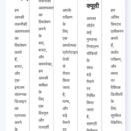
तकनीकी
क्यूसी
आवश्यकताओं
हम
आपके
हम
का
आपकी
परीक्षण
अंतिम
आपका
विश्लेषण
तकनीकी
के
सिस्टम
ऑर्डर
करने
आवश्यकताओं
लिए
एकीकरण
कई
के
का
एक
करते
गुणवत्ता
बाद,
विश्लेषण
कार्यात्मक
हैं,
नियंत्रण
बजट,
करते
प्रोटोटाइप
कठोर
चौकियों
और
हैं,
तेजी
परीक्षण,
के
समयरेखा,
बजट,
से
और
साथ
हम
और
तैयार
समय
बड़े
आपकी
एक
किया
पर
पैमाने
समीक्षा
इष्टतम
जाता
वैश्विक
पर
के
संलग्नक
है,
डिलीवरी
निर्मित
लिए
डिजाइन
मान्य,
के
किया
एक
का
और
लिए
जाता
विस्तृत
प्रस्ताव
बड़े
सुरक्षित
है,
और
करने
पैमाने
पैकेजिंग.
सामग्री
पारदर्शी
के
पर
निरीक्षण