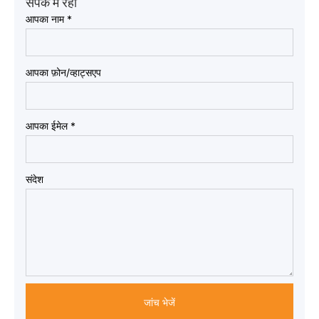
संपर्क में रहो
आपका नाम
*
आपका फ़ोन/व्हाट्सएप
आपका ईमेल
*
संदेश
जांच भेजें