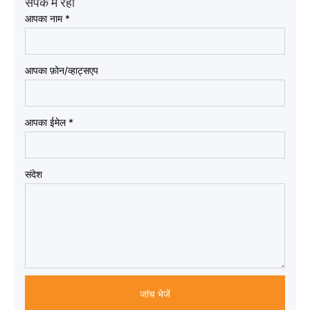
संपर्क में रहो
आपका नाम
*
आपका फ़ोन/व्हाट्सएप
आपका ईमेल
*
संदेश
जांच भेजें