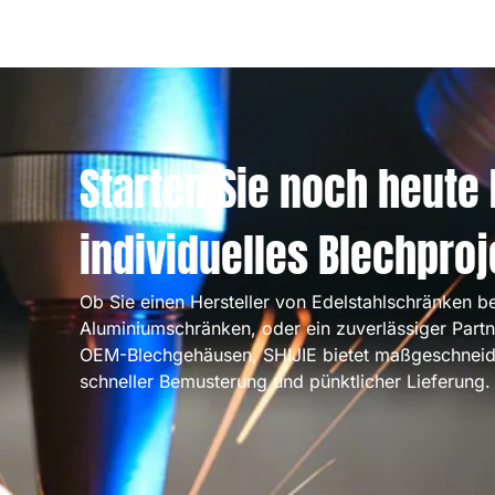
Starten Sie noch heute 
individuelles Blechproj
Ob Sie einen Hersteller von Edelstahlschränken be
Aluminiumschränken, oder ein zuverlässiger Partn
OEM-Blechgehäusen, SHIJIE bietet maßgeschneid
schneller Bemusterung und pünktlicher Lieferung.