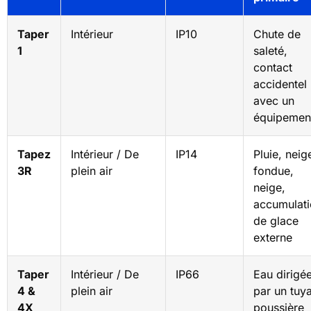
Taper
Intérieur
IP10
Chute de
1
saleté,
contact
accidentel
avec un
équipemen
Tapez
Intérieur / De
IP14
Pluie, neig
3R
plein air
fondue,
neige,
accumulat
de glace
externe
Taper
Intérieur / De
IP66
Eau dirigé
4 &
plein air
par un tuy
4X
poussière