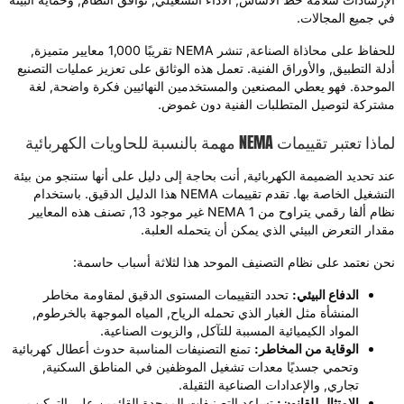
ي جميع المجالات.
للحفاظ على محاذاة الصناعة, تنشر NEMA تقريبًا 1,000 معايير متميزة,
دلة التطبيق, والأوراق الفنية. تعمل هذه الوثائق على تعزيز عمليات التصنيع
لموحدة. فهو يعطي المصنعين والمستخدمين النهائيين فكرة واضحة, لغة
شتركة لتوصيل المتطلبات الفنية دون غموض.
ذا تعتبر تقييمات NEMA مهمة بالنسبة للحاويات الكهربائية
ند تحديد الضميمة الكهربائية, أنت بحاجة إلى دليل على أنها ستنجو من بيئة
التشغيل الخاصة بها. تقدم تقييمات NEMA هذا الدليل الدقيق. باستخدام
نظام ألفا رقمي يتراوح من NEMA 1 غير موجود 13, تصنف هذه المعايير
قدار التعرض البيئي الذي يمكن أن يتحمله العلبة.
حن نعتمد على نظام التصنيف الموحد هذا لثلاثة أسباب حاسمة:
الدفاع البيئي:
تحدد التقييمات المستوى الدقيق لمقاومة مخاطر
المنشأة مثل الغبار الذي تحمله الرياح, المياه الموجهة بالخرطوم,
المواد الكيميائية المسببة للتآكل, والزيوت الصناعية.
الوقاية من المخاطر:
تمنع التصنيفات المناسبة حدوث أعطال كهربائية
وتحمي جسديًا معدات تشغيل الموظفين في المناطق السكنية,
تجاري, والإعدادات الصناعية الثقيلة.
الامتثال للقانون:
تساعد التصنيفات الموحدة القائمين على التركيب