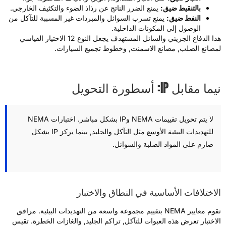
بالتنقيط ضيق:
يمنع الضرر الناتج عن رذاذ الضوء والتكثيف الخارجي.
النفط ضيق:
يمنع تسرب السوائل والمبردات غير المسببة للتآكل من
الوصول إلى المكونات الداخلية.
هذا الدفاع الجزيئي والسائل المستهدف يجعل النوع 12 الاختيار القياسي
مصانع الصلب, مصانع الاسمنت, وخطوط تجميع السيارات.
ما مقابل IP: أسطورة التحويل
لا يتم تحويل تقييمات NEMA وIP بشكل مباشر. اختبارات NEMA
للتهديدات البيئية الأوسع مثل التآكل والجليد, بينما يركز IP بشكل
صارم على المواد الصلبة والسوائل.
لاختلافات الأساسية في النطاق والاختبار
تقوم معايير NEMA بتقييم مجموعة واسعة من التهديدات البيئية. مرافق
لاختبار تعرض هذه العبوات للتآكل, تراكم الجليد, والغازات الخطرة. تقيس