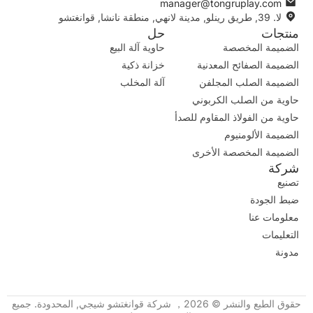
manager@tongruplay.com
لا. 39, طريق رينلو, مدينة لانهي, منطقة نانشا, قوانغتشو
منتجات
حل
الضميمة المخصصة
حاوية آلة البيع
الضميمة الصفائح المعدنية
خزانة ذكية
الضميمة الصلب المجلفن
آلة المخلب
حاوية من الصلب الكربوني
حاوية من الفولاذ المقاوم للصدأ
الضميمة الألومنيوم
الضميمة المخصصة الأخرى
شركة
تصنيع
ضبط الجودة
معلومات عنا
التعليمات
مدونة
حقوق الطبع والنشر © 2026， شركة قوانغتشو شيجي, المحدودة. جميع