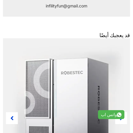
infilityfun@gmail.com
د يعجبك أيضًا
واتس اب