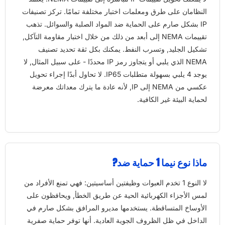
النظامان على طرق ومعلمات اختبار مختلفة تمامًا. تركز تصنيفات
IP بشكل صارم على الحماية ضد المواد الصلبة والسوائل. تذهب
تقييمات NEMA إلى أبعد من ذلك من خلال اختبار مقاومة التآكل,
تشكيل الجليد, وتسرب النفط. يمكنك بكل ثقة تحديد تصنيف
NEMA الذي يلبي أو يتجاوز رمز IP محددًا - على سبيل المثال, لا
يوجد 4 يلبي بسهولة متطلبات IP65. لا تحاول أبدًا إجراء تحويل
عكسي من NEMA إلى IP, لأنه عادة ما يترك معداتك معرضة
لحماية البيئة غير الكافية.
ماذا نوع نيما 1 حماية ضد?
لا النوع 1 تخدم العبوات وظيفتين أساسيتين: فهي تمنع الأفراد من
لمس الأجزاء الكهربائية الحية عن طريق الخطأ, ويحافظون على
الأوساخ المتساقطة. يستخدمها مديرو المرافق بشكل صارم في
الداخل في ظل الظروف الجوية العادية. أنها توفر حماية صفرية