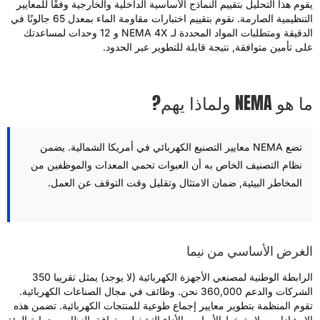
قوم هذا التحليل بتقييم النماذج الأساسية الداخلية والخارجية وفقًا للمعايير
التنظيمية الصارمة. نقوم بتقييم اختبارات مقاومة الماء بمعدل 65 جالونًا في
الدقيقة ومتطلبات المواد المحددة لـ NEMA 4X و 12 وحدات لمساعدتك
لى تأمين متوافقة, نتيجة قابلة للتطوير عبر الحدود.
 هو NEMA ولماذا يهم?
تضع NEMA معايير التصنيع الكهربائي في أمريكا الشمالية. يضمن
نظام التصنيف الخاص به أن العبوات تحمي المعدات والموظفين من
المخاطر البيئية, ضمان الامتثال وتقليل وقت التوقف عن العمل.
لغرض الأساسي من نيما
الرابطة الوطنية لمصنعي الأجهزة الكهربائية (لا يوجد) يمثل تقريبا 350
الشركات والدعم 360,000 نحن. وظائف في مجال الصناعات الكهربائية.
قوم المنظمة بتطوير معايير إجماع طوعية للمنتجات الكهربائية. تضمن هذه
لإرشادات سلامة خط الأساس, الأداء التشغيلي, توافق النظام, وحماية البيئة