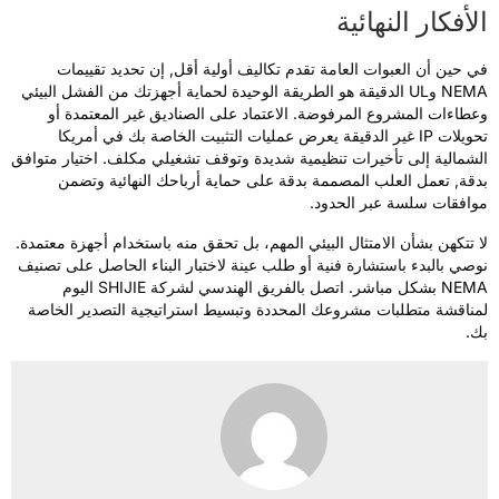
لأفكار النهائية
ي حين أن العبوات العامة تقدم تكاليف أولية أقل, إن تحديد تقييمات
NEMA وUL الدقيقة هو الطريقة الوحيدة لحماية أجهزتك من الفشل البيئي
عطاءات المشروع المرفوضة. الاعتماد على الصناديق غير المعتمدة أو
تحويلات IP غير الدقيقة يعرض عمليات التثبيت الخاصة بك في أمريكا
لشمالية إلى تأخيرات تنظيمية شديدة وتوقف تشغيلي مكلف. اختيار متوافق
دقة, تعمل العلب المصممة بدقة على حماية أرباحك النهائية وتضمن
وافقات سلسة عبر الحدود.
ا تتكهن بشأن الامتثال البيئي المهم، بل تحقق منه باستخدام أجهزة معتمدة.
وصي بالبدء باستشارة فنية أو طلب عينة لاختبار البناء الحاصل على تصنيف
NEMA بشكل مباشر. اتصل بالفريق الهندسي لشركة SHIJIE اليوم
مناقشة متطلبات مشروعك المحددة وتبسيط استراتيجية التصدير الخاصة
ك.