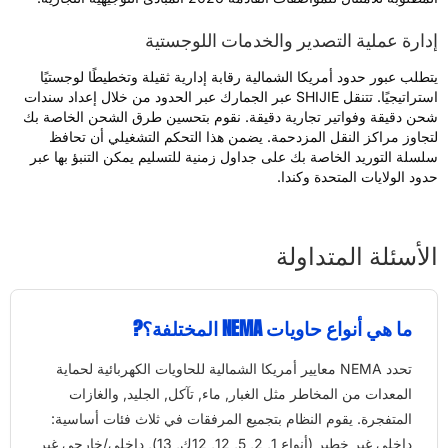
دارة عملية التصدير والخدمات اللوجستية
تطلب عبور حدود أمريكا الشمالية رقابة إدارية ثقيلة وتخطيطًا لوجستيًا
استراتيجيًا. تتنقل SHIJIE عبر الجمارك عبر الحدود من خلال إعداد سندات
حن دقيقة وفواتير تجارية دقيقة. نقوم بتحسين طرق الشحن الخاصة بك
تجاوز مراكز النقل المزدحمة. يضمن هذا التحكم التشغيلي أن تحافظ
لسلة التوريد الخاصة بك على جداول زمنية للتسليم يمكن التنبؤ بها عبر
دود الولايات المتحدة وكندا.
لأسئلة المتداولة
ما هي أنواع حاويات NEMA المختلفة؟?
تحدد NEMA معايير أمريكا الشمالية للحاويات الكهربائية لحماية
المعدات من المخاطر مثل الغبار, ماء, تآكل, الجليد, والغازات
المتفجرة. يقوم النظام بتجميع المرفقات في ثلاث فئات أساسية:
داخلي غير خطير (أنواع 1, 2, 5, 12, 12ك, 13), داخلي/خارجي غير