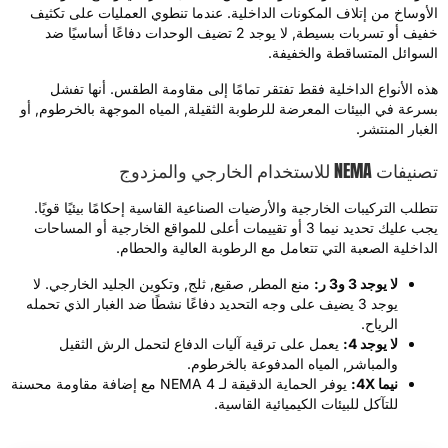
لأوساخ من إتلاف المكونات الداخلية. عندما تنطوي العمليات على تكثيف
خفيف أو تسربات بسيطة, لا يوجد 2 تضيف الوحدات دفاعًا أساسيًا ضد
لسوائل المتساقطة والخفيفة.
ذه الأنواع الداخلية فقط تفتقر تمامًا إلى مقاومة الطقس. أنها تفشل
سرعة في البيئات المعرضة للرطوبة الثقيلة, المياه الموجهة بالخرطوم, أو
لغبار المنتشر.
يفات NEMA للاستخدام الخارجي والمزدوج
تطلب التركيبات الخارجية والأرضيات الصناعية القاسية إحكامًا بيئيًا قويًا.
يجب عليك تحديد نيما 3 أو تقييمات أعلى للمواقع الخارجية أو المساحات
لداخلية الصعبة التي تتعامل مع الرطوبة العالية والحطام.
لا يوجد 3 و3 ر:
منع المطر, صقيع, ثلج, وتكوين الجليد الخارجي. لا
يوجد 3 يضيف على وجه التحديد دفاعًا نشطًا ضد الغبار الذي تحمله
الرياح.
لا يوجد 4:
يعمل على ترقية آليات الدفاع لتحمل الرش الثقيل
والمباشر, المياه المدفوعة بالخرطوم.
نيما 4X:
يوفر الحماية الدقيقة لـ NEMA 4 مع إضافة مقاومة محسنة
للتآكل للبيئات الكيميائية القاسية.