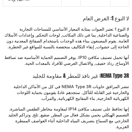
النوع 1: الغرض العام
لا النوع 1 تعتبر العبوات بمثابة المعيار الأساسي للمساحات التجارية
الصناعية الداخلية, بما في ذلك المكاتب, لوحات التحكم, وإعدادات الأسلاك
لعامة. يقوم المصنعون ببناء هذه الوحدات باستخدام الصفائح المعدنية دون
لحاجة إلى حشوات, إبقاء التكاليف منخفضة بالنسبة للمواقع غير الخطرة.
أنها تحمل تصنيف مكافئ IP10. يوفر التصميم الحماية الأساسية ضد تساقط
لأوساخ, رذاذ خفيف, والاتصال العرضي للأفراد بالمعدات الحية.
NEMA Type: غير نافذ للمطر & مقاومة للجليد
تنشر المرافق حاويات NEMA Type 3R في كل من الأماكن الداخلية
الخارجية غير القابلة للتآكل. ستجدهم عادةً يقومون بحماية اللوحات
لكهربائية الخارجية, بناء المفاتيح الكهربائية, والمرآب.
إنها تحافظ على تصنيف مكافئ IP14 لمقاومة مخاطر الطقس المباشرة.
لتصميم الهيكلي يحمي بشكل فعال من المطر, صقيع, ثلج, وتراكم الجليد
لخارجي مع السماح بتصريف المياه الداخلية أثناء العواصف الممطرة
لغزيرة.