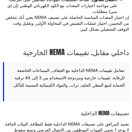
على مواءمة اختيارات المعدات مع الكود الكهربائي الوطني (إن إي
سي) متطلبات.
إن اختيار المعدات المناسبة الحاصلة على تصنيف NEMA يعني أنك تتخلص
ن التخمين, اجتياز عمليات التفتيش في المحاولة الأولى, وتقليل وقت
لتوقف التشغيلي بشكل كبير.
اخلي مقابل. تقييمات NEMA الخارجية
تتعامل تقييمات NEMA الداخلية مع الجفاف, المساحات الخاضعة
للرقابة. تقييمات خارجية ومزدوجة الاستخدام من 3 إلى 4X ترقية
الحماية لمنع المطر, الجليد, تراب, والمواد الكيميائية المسببة للتآكل.
نيفات NEMA الداخلية
تعتمد المرافق على تصنيفات NEMA الداخلية فقط للنظافة, البيئات الجافة.
لا يوجد 1 تحمي العبوات الموظفين من الاتصال العرضي وتمنع سقوط