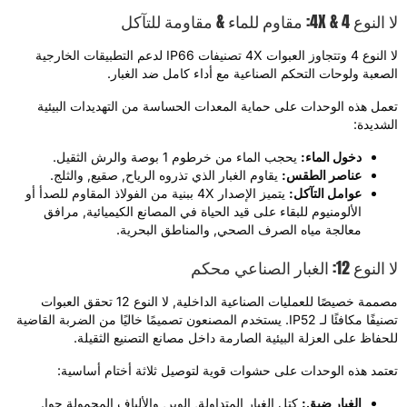
نوع 4 & 4X: مقاوم للماء & مقاومة للتآكل
لا النوع 4 وتتجاوز العبوات 4X تصنيفات IP66 لدعم التطبيقات الخارجية
لصعبة ولوحات التحكم الصناعية مع أداء كامل ضد الغبار.
عمل هذه الوحدات على حماية المعدات الحساسة من التهديدات البيئية
لشديدة:
دخول الماء:
يحجب الماء من خرطوم 1 بوصة والرش الثقيل.
عناصر الطقس:
يقاوم الغبار الذي تذروه الرياح, صقيع, والثلج.
عوامل التآكل:
يتميز الإصدار 4X ببنية من الفولاذ المقاوم للصدأ أو
الألومنيوم للبقاء على قيد الحياة في المصانع الكيميائية, مرافق
معالجة مياه الصرف الصحي, والمناطق البحرية.
لنوع 12: الغبار الصناعي محكم
مصممة خصيصًا للعمليات الصناعية الداخلية, لا النوع 12 تحقق العبوات
تصنيفًا مكافئًا لـ IP52. يستخدم المصنعون تصميمًا خاليًا من الضربة القاضية
لحفاظ على العزلة البيئية الصارمة داخل مصانع التصنيع الثقيلة.
عتمد هذه الوحدات على حشوات قوية لتوصيل ثلاثة أختام أساسية:
الغبار ضيق:
كتل الغبار المتداولة, الوبر, والألياف المحمولة جوا.