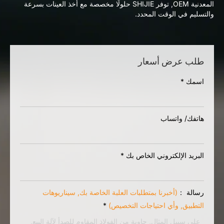
المعدنية OEM, توفر SHIJIE حلولًا مخصصة مع أخذ العينات بسرعة
والتسليم في الوقت المحدد.
طلب عرض أسعار
اسمك
*
هاتفك/ واتساب
البريد الإلكتروني الخاص بك
*
رسالة ：
(أخبرنا بمتطلبات العلبة الخاصة بك, سيناريوهات
التطبيق, وأي احتياجات التخصيص)
*