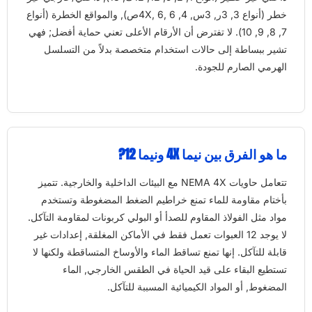
خطر (أنواع 3, 3ر, 3س, 4, 4X, 6, 6ص), والمواقع الخطرة (أنواع
7, 8, 9, 10). لا تفترض أن الأرقام الأعلى تعني حماية أفضل; فهي
تشير ببساطة إلى حالات استخدام متخصصة بدلاً من التسلسل
الهرمي الصارم للجودة.
ما هو الفرق بين نيما 4X ونيما 12?
تتعامل حاويات NEMA 4X مع البيئات الداخلية والخارجية. تتميز
بأختام مقاومة للماء تمنع خراطيم الضغط المضغوطة وتستخدم
مواد مثل الفولاذ المقاوم للصدأ أو البولي كربونات لمقاومة التآكل.
لا يوجد 12 العبوات تعمل فقط في الأماكن المغلقة, إعدادات غير
قابلة للتآكل. إنها تمنع تساقط الماء والأوساخ المتساقطة ولكنها لا
تستطيع البقاء على قيد الحياة في الطقس الخارجي, الماء
المضغوط, أو المواد الكيميائية المسببة للتآكل.