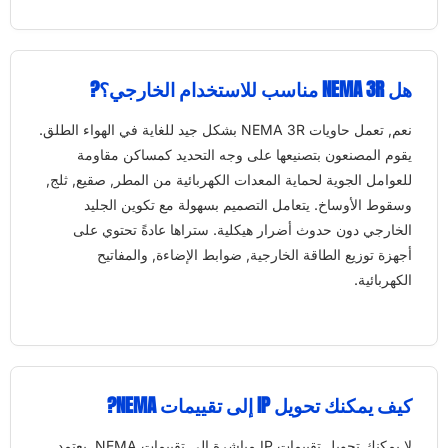
هل NEMA 3R مناسب للاستخدام الخارجي؟?
نعم, تعمل حاويات NEMA 3R بشكل جيد للغاية في الهواء الطلق.
يقوم المصنعون بتصنيعها على وجه التحديد كمساكن مقاومة
للعوامل الجوية لحماية المعدات الكهربائية من المطر, صقيع, ثلج,
وسقوط الأوساخ. يتعامل التصميم بسهولة مع تكوين الجليد
الخارجي دون حدوث أضرار هيكلية. ستراها عادةً تحتوي على
أجهزة توزيع الطاقة الخارجية, ضوابط الإضاءة, والمفاتيح
الكهربائية.
كيف يمكنك تحويل IP إلى تقييمات NEMA?
لا يمكنك تحويل تقييمات IP مباشرة إلى تقييمات NEMA. يعتمد