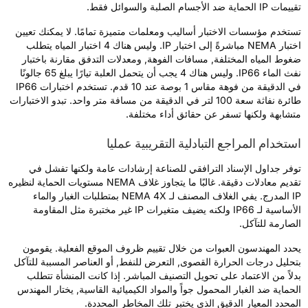
ت IP الحماية ضد الأجسام الصلبة والسوائل فقط.
ستخدم مؤسسات الاختبار أساليب ومعلمات متميزة تمامًا. لا يمكنك تعيين
اختبار NEMA مباشرةً إلى اختبار IP. وليس هناك 4 اختبار المياه يتطلب
غوط المياه المختلفة, مسافات الفوهة, ومعدلات التدفق مقارنة باختبار
نفث الماء IP66. وليس هناك 4 يجب أن يتحمل العلبة تيارًا يبلغ 65 جالونًا
في الدقيقة من فوهة مقاس 1 بوصة عند 10 قدم. تستخدم اختبارات IP66
طائرة نفاثة سعة 100 لتر في الدقيقة من مسافة متر واحد. تبدو الاختبارات
تشابهة ولكنها تسفر عن حقائق أداء مختلفة.
ستخدام المراجع التبادلية التقريبية عمليا
وفر جداول الإسناد الترافقي للصناعة إرشادات عامة ولكنها تفشل في
تقديم معادلات دقيقة. غالبًا ما يتجاوز غلاف NEMA مستويات الحماية لنظيره
IP المدرج. يفي الغلاف المصنف لـ NEMA 4X بمتطلبات الغبار والماء
الأساسية لـ IP66 ولكنه يضيف متغيرات IP غير مختبرة مثل المقاومة
لصارمة للتآكل.
حدد المهندسون العبوات من خلال تقييم ظروف الموقع الفعلية. يقومون
تحليل درجات الحرارة القصوى, التعرض للنفط, أو العناصر المسببة للتآكل
دلاً من الاعتماد على تحويل التصنيف المباشر. إذا كانت المنشأة تتطلب
لحماية ضد الغبار المحمول جواً والمواد الكيميائية القاسية, يختار المهندس
لمحدد المعيار الدقيق الذي يختبر تلك المخاطر المحددة.