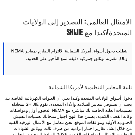
لامتثال العالمي: التصدير إلى الولايات
لمتحدة/كندا مع SHIJIE
يتطلب دخول أسواق أمريكا الشمالية الالتزام الصارم بمعايير NEMA
وUL, مقترنة بوثائق جمركية دقيقة لمنع التأخير على الحدود.
لبية المعايير التنظيمية لأمريكا الشمالية
خول أسواق الولايات المتحدة وكندا يعني أن العبوات الكهربائية الخاصة بك
يجب أن تستوفي معايير السلامة والأداء المحددة. تقوم SHIJIE بمحاذاة
تصميمات العلبة الخاصة بك مباشرة مع NEMA الدقيق, أول, ومواصفات
كالة الفضاء الكندية. يضمن هذا النهج اجتياز منتجاتك لعمليات التفتيش
لحدودية الأولية وموافقات الموقع. نحن نتعامل مع الأعمال الورقية الفنية
ن خلال إنشاء تقارير اختبار إلزامية من طرف ثالث ووثائق الشهادات
مطلوبة للامتثال للمواصفات القادمة 2026 المبادئ التوجيهية التجارية.