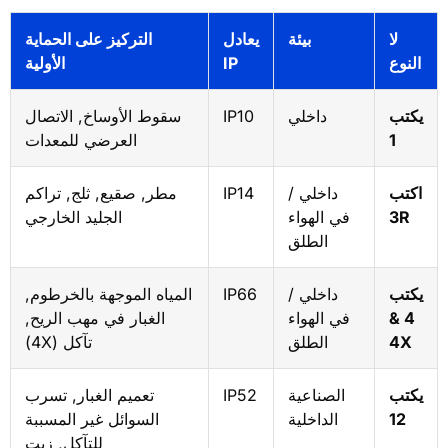
لا
بيئة
يعادل
التركيز على الحماية
النوع
IP
الأولية
يكتب
داخلي
IP10
سقوط الأوساخ, الاتصال
1
العرضي للمعدات
اكتب
داخلي /
IP14
مطر, صقيع, ثلج, تراكم
3R
في الهواء
الجليد الخارجي
الطلق
يكتب
داخلي /
IP66
المياه الموجهة بالخرطوم,
4 &
في الهواء
الغبار في مهب الريح,
4X
الطلق
تآكل (4X)
يكتب
الصناعية
IP52
تعميم الغبار, تسرب
12
الداخلية
السوائل غير المسببة
للتآكل, زيت