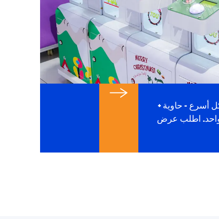
كل أسرع - حاوية +
ي واحد. اطلب عرض