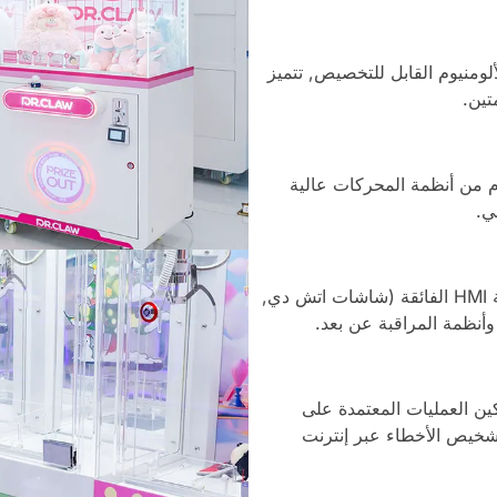
أمان مصنوعة من CR/المجلفن/الألومنيوم القابل للتخصيص, تتميز
تين.
م من أنظمة المحركات عالية
ي.
نحن ندمج وحدة تحكم ألعاب مستقرة ومتوافقة مع واجهة HMI الفائقة (شاشات اتش دي,
أنظمة المراقبة عن بعد.
ين العمليات المعتمدة على
تشخيص الأخطاء عبر إنترنت