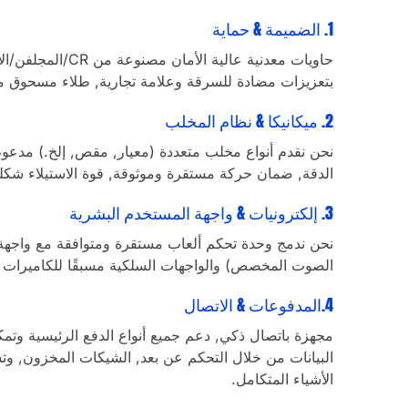
1. الضميمة & حماية
حاويات معدنية عالية ال
بتعزيزات مضادة للسرقة وعلامة تجارية, طلاء مسحوق م
2. ميكانيكا & نظام المخلب
نحن نقدم أنواع مخلب متعددة (معيار, مقص, إلخ.) مدعو
الدقة, ضمان حركة مستقرة وموثوقة, قوة الاستيلاء شكل
3. إلكترونيات & واجهة المستخدم البشرية
الصوت المخصص) والواجهات السلكية مسبقًا للكاميرات و
4.المدفوعات & الاتصال
مجهزة باتصال ذكي, دعم جميع أنواع الدفع الرئيسية وتمك
البيانات من خلال التحكم عن بعد, الشيكات المخزون, و
الأشياء المتكامل.