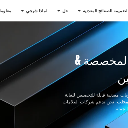
لضميمة الصفائح المعدنية
حل
لماذا شيجي
معلوما
 المخصصة &
ن
يات معدنية قابلة للتخصيص للغاية,
لمخلب
, نحن ندعم شركات العلامات
لجملة.