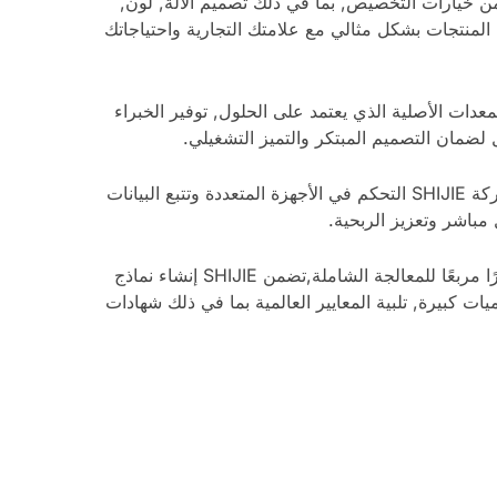
تنوعة من خيارات التخصيص, بما في ذلك تصميم الآلة, لون,
المنتجات بشكل مثالي مع علامتك التجارية واحتياجاتك
 المعدات الأصلية الذي يعتمد على الحلول, توفير الخبراء
يدعم نظام الإدارة المتكامل لشركة SHIJIE التحكم في الأجهزة المتعددة وتتبع البيانات
باشر وتعزيز الربحية.
مع مصنع بمساحة 139,930 مترًا مربعًا للمعالجة الشاملة,تضمن SHIJIE إنشاء نماذج
يات كبيرة, تلبية المعايير العالمية بما في ذلك شهادات