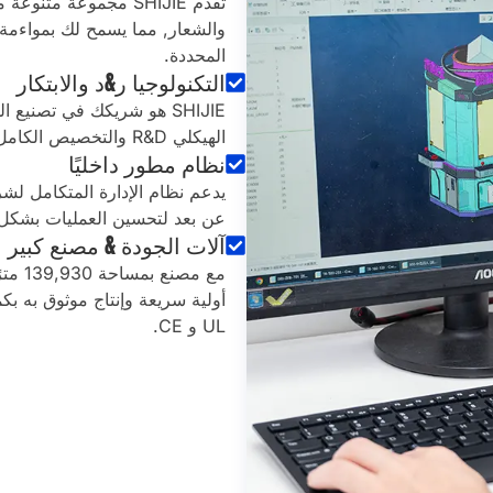
تقدم SHIJIE مجموعة م
والشعار, مما يسمح لك بمواءمة 
المحددة.
التكنولوجيا ر&د والابتكار
SHIJIE هو شريكك في تصنيع
الهيكلي R&D والتخصيص الكامل لضمان التصميم المبتكر والتميز التشغيلي.
نظام مطور داخليًا
عن بعد لتحسين العمليات بشكل م
آلات الجودة & مصنع كبير
أولية سريعة وإنتاج موثوق به بكم
UL و CE.