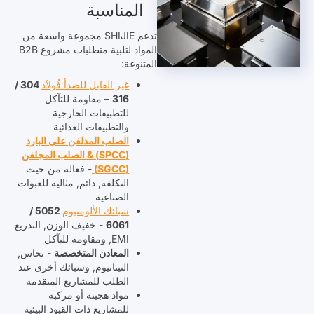
المناسبة
تدعم SHIJIE مجموعة واسعة من
المواد لتلبية متطلبات مشروع B2B
المتنوعة:
غير القابل للصدأ
فُولاَذ
304 /
316
– مقاومة للتآكل
للتطبيقات الخارجية
والتطبيقات الغذائية
الصلب المدلفن على البارد
(SPCC) & الصلب المجلفن
(SGCC)
- فعالة من حيث
التكلفة, دائم, مثالية للعبوات
الصناعية
سبائك الألومنيوم
5052 /
6061
- خفيف الوزن, التدريع
EMI, ومقاومة للتآكل
المعادن المتخصصة
- نحاس,
التيتانيوم, وسبائك أخرى عند
الطلب للمشاريع المتقدمة
مواد هجينة أو مركبة
للمشاريع ذات القيود البيئية