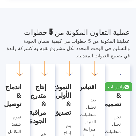
عملية التعاون المكونة من 5 خطوات
عمليتنا المكونة من 5 خطوات هي كيفية ضمان الجودة
والتسليم في الوقت المحدد لكل مشروع نقوم به كشركة رائدة
في تصنيع العبوات المعدنية.
التشاور
اقتباس
النموذج
إنتاج
اندماج
واتس اب
&
الأولي
متدرج
&
بعد
تصميم
&
&
توصيل
تحليل
تصديق
مراقبة
متطلباتك
نحن
نقوم
الجودة
الفنية,
نحلل
بتنفيذ
يتم
ميزانية,
متطلباتك
التكامل
إنتاج
يتم