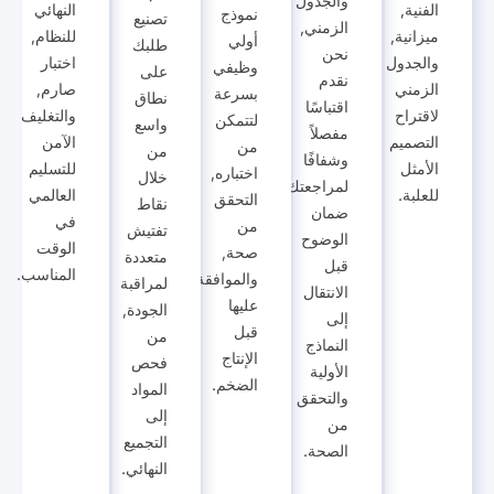
والجدول
الفنية,
النهائي
نموذج
تصنيع
الزمني,
ميزانية,
للنظام,
أولي
طلبك
نحن
والجدول
اختبار
وظيفي
على
نقدم
الزمني
صارم,
بسرعة
نطاق
اقتباسًا
لاقتراح
والتغليف
لتتمكن
واسع
مفصلاً
التصميم
الآمن
من
من
وشفافًا
الأمثل
للتسليم
اختباره,
خلال
لمراجعتك,
للعلبة.
العالمي
التحقق
نقاط
ضمان
في
من
تفتيش
الوضوح
الوقت
صحة,
متعددة
قبل
المناسب.
والموافقة
لمراقبة
الانتقال
عليها
الجودة,
إلى
قبل
من
النماذج
الإنتاج
فحص
الأولية
الضخم.
المواد
والتحقق
إلى
من
التجميع
الصحة.
النهائي.