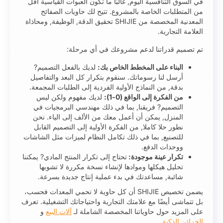
في السوق التنافسية اليوم, غالبًا ما تكون العبوات القياسية أقل
من المتطلبات الخاصة بالمشروع. تتيح لك حاويات الصفائح
المعدنية المخصصة من SHIJIE تحقيق الدقة, الوظيفة, ومحاذاة
العلامة التجارية.
تم تصميم قدراتنا لدعم مشروعك في أي مرحلة:
البناء على المخطط الخاص بك:
لديك بالفعل التصميم?
أرسل لنا رسوماتك. سنقوم بتكرار كل البعد والتفاصيل
بدقة, من النماذج الأولية الفردية إلى الطلبات المجمعة.
من الفكرة إلى الواقع (0-1):
لديك مفهوم ولكن ليس
التصميم? فريقنا, بما في ذلك مهندسي البرمجيات في
المنزل, يمكن أن أعمل معك من الألف إلى الياء. نحن
نطور حلا كاملا, من الفكرة الأولية إلى التصميم القابل
للتصنيع, بما في ذلك تكامل النظام لميزات مثل الشاشات
ووحدات الدفع.
تكرار عينة موجودة:
تحتاج إلى تكرار المنتج المادي? يمكننا
تحليل هيكلها وموادها لإنشاء نسخة مكررة لا تشوبها
شائبة, مساعدتك في بدء عملية إنتاج جديدة بسرعة.
يضمن تخصيص SHIJIE أن كل حاوية لا تحمي المعدات فحسب،
بل تتماشى أيضًا مع علامتك التجارية واحتياجاتك التشغيلية. تعرف
على المزيد حول حاوياتنا المخصصة الشاملة لـ
آلات البيع
و
الخزائن الذكية
.