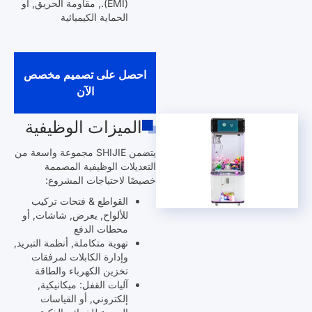
(EMI)., مقاومة الحريق, أو
الحماية الكيميائية
احصل على تصميم مخصص
الآن
الميزات الوظيفية
يتضمن SHIJIE مجموعة واسعة من
التعديلات الوظيفية المصممة
خصيصًا لاحتياجات المشروع:
القواطع & فتحات تركيب
للألواح, يعرض, شاشات, أو
محطات الدفع
تهوية متكاملة, أنظمة التبريد,
وإدارة الكابلات لمرفقات
تخزين الكهرباء والطاقة
آليات القفل: ميكانيكية,
إلكتروني, أو القياسات