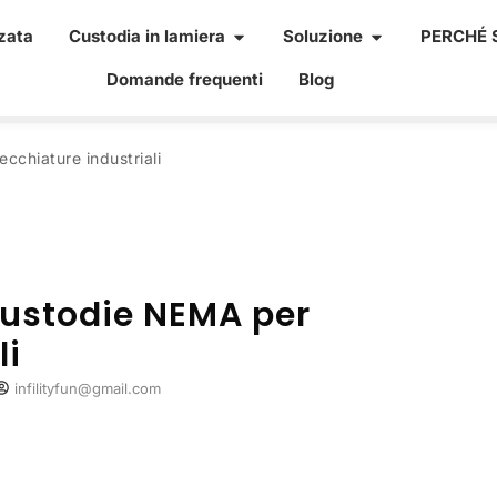
zata
Custodia in lamiera
Soluzione
PERCHÉ S
Domande frequenti
Blog
cchiature industriali
 custodie NEMA per
li
infilityfun@gmail.com