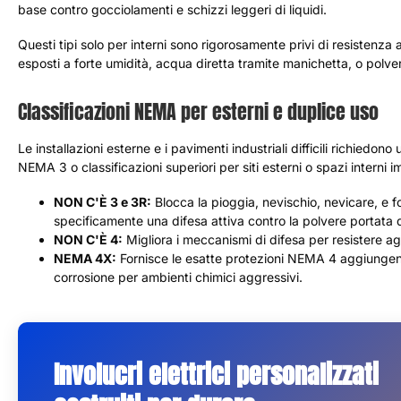
base contro gocciolamenti e schizzi leggeri di liquidi.
Questi tipi solo per interni sono rigorosamente privi di resistenza
esposti a forte umidità, acqua diretta tramite manichetta, o polver
Classificazioni NEMA per esterni e duplice uso
Le installazioni esterne e i pavimenti industriali difficili richiedo
NEMA 3 o classificazioni superiori per siti esterni o spazi interni 
NON C'È 3 e 3R:
Blocca la pioggia, nevischio, nevicare, e
specificamente una difesa attiva contro la polvere portata 
NON C'È 4:
Migliora i meccanismi di difesa per resistere ag
NEMA 4X:
Fornisce le esatte protezioni NEMA 4 aggiungen
corrosione per ambienti chimici aggressivi.
Involucri elettrici personalizzati