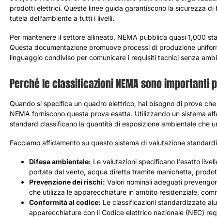
prodotti elettrici. Queste linee guida garantiscono la sicurezza di
tutela dell’ambiente a tutti i livelli.
Per mantenere il settore allineato, NEMA pubblica quasi 1,000 stan
Questa documentazione promuove processi di produzione uniformi. Of
linguaggio condiviso per comunicare i requisiti tecnici senza ambi
Perché le classificazioni NEMA sono importanti per
Quando si specifica un quadro elettrico, hai bisogno di prove che
NEMA forniscono questa prova esatta. Utilizzando un sistema al
standard classificano la quantità di esposizione ambientale che u
Facciamo affidamento su questo sistema di valutazione standardiz
Difesa ambientale:
Le valutazioni specificano l'esatto livell
portata dal vento, acqua diretta tramite manichetta, prodotti c
Prevenzione dei rischi:
Valori nominali adeguati prevengono
che utilizza le apparecchiature in ambito residenziale, comme
Conformità al codice:
Le classificazioni standardizzate aiuta
apparecchiature con il Codice elettrico nazionale (NEC) requ