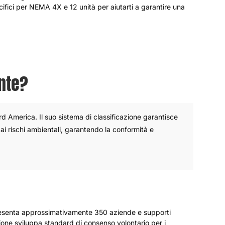
ecifici per NEMA 4X e 12 unità per aiutarti a garantire una
nte?
d America. Il suo sistema di classificazione garantisce
ai rischi ambientali, garantendo la conformità e
presenta approssimativamente 350 aziende e supporti
ione sviluppa standard di consenso volontario per i