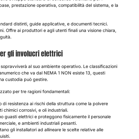
 base, prestazione operativa, compatibilità del sistema, e la
dard distinti, guide applicative, e documenti tecnici.
fre ai produttori e agli utenti finali una visione chiara,
guità.
 gli involucri elettrici
 sopravviverà al suo ambiente operativo. Le classificazioni
fanumerico che va dal NEMA 1 NON esiste 13, questi
na custodia può gestire.
zato per tre ragioni fondamentali:
o di resistenza ai rischi della struttura come la polvere
himici corrosivi, e oli industriali.
 guasti elettrici e proteggono fisicamente il personale
rciale, e ambienti industriali pesanti.
no gli installatori ad allineare le scelte relative alle
isiti.