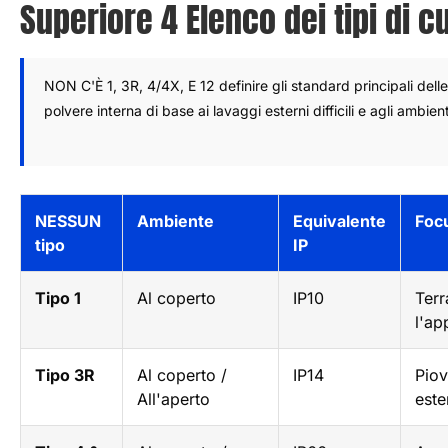
Superiore 4 Elenco dei tipi di 
NON C'È 1, 3R, 4/4X, E 12 definire gli standard principali del
polvere interna di base ai lavaggi esterni difficili e agli ambient
NESSUN
Ambiente
Equivalente
Focu
tipo
IP
Tipo 1
Al coperto
IP10
Terr
l'ap
Tipo 3R
Al coperto /
IP14
Piov
All'aperto
este