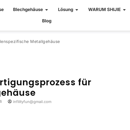
se
Blechgehäuse
Lösung
WARUM SHIJIE
Blog
ndenspezifische Metallgehäuse
ertigungsprozess für
gehäuse
26
infilityfun@gmail.com