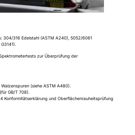
ds: 304/316 Edelstahl (ASTM A240), 5052/6061
 G3141).
t Spektrometertests zur Überprüfung der
der Walzenspuren (siehe ASTM A480).
(für GB/T 708).
04 Konformitätserklärung und Oberflächenrauheitsprüfung