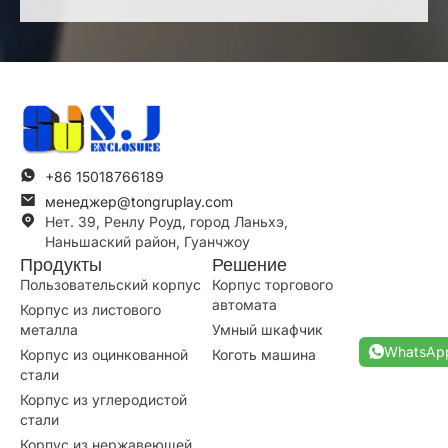
+86 15018766189
менеджер@tongruplay.com
Нет. 39, Ренлу Роуд, город Ланьхэ,
Наньшаский район, Гуанчжоу
Продукты
Решение
Пользовательский корпус
Корпус торгового
автомата
Корпус из листового
металла
Умный шкафчик
Корпус из оцинкованной
Коготь машина
стали
Корпус из углеродистой
стали
Корпус из нержавеющей
стали
Алюминиевый корпус
WhatsAp
Другой индивидуальный
корпус
Компания
Производство
Контроль качества