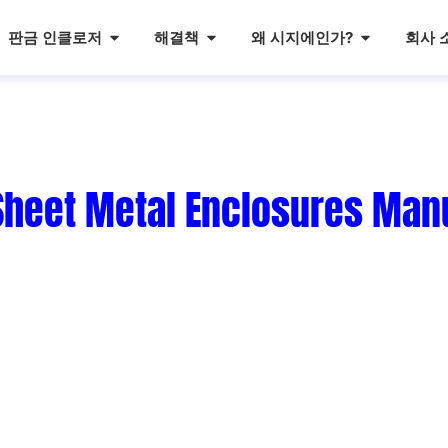
판금 인클로저
해결책
왜 시지에인가?
회사 
춤형 판금 인클로저 제조
다양한 산업을 위한
금속 인클로저
, 금속 케이스, 금속 캐비닛, 다양한 OEM 애플리
으로,
우리는 다음을 포함한 재료로 작업합니다.
강철, 스테인레스