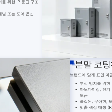
패널 또는 도어 옵션
분말 코팅:
브랜드에 맞게 표면 마감
부식 방지를 위한
아노다이징, 전기 
도금
솔질된, 우아한, 
맞춤 색상 매칭 (R
낙서 방지, 긁힘 