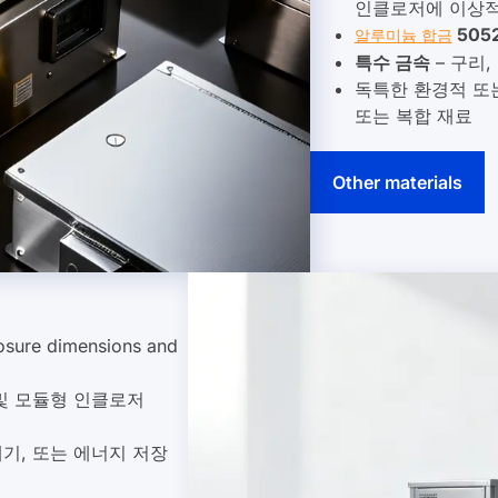
5052
알루미늄 합금
특수 금속
– 구리,
독특한 환경적 또
또는 복합 재료
기타 재료
 및 구조 설계를 정확한
 및 모듈형 인클로저
기, 또는 에너지 저장
를 위한 IP 등급 구조