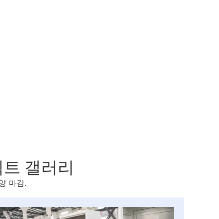
젝트 갤러리
양 마감.