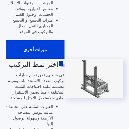
المؤشرات, وقنوات الأسلاك
مقابض اختيارية, يتوقف,
الحشيات, وحلول الختم
ميزات التجميع أو التجميع
المعياري للنقل الفعال
والتركيب في الموقع
ميزات أخرى
اختر نمط التركيب
في شيجي, نحن نقدم خيارات
تركيب متعددة الاستخدامات ومتينة
مصممة لتلبية احتياجات التثبيت
المختلفة - مما يضمن الاستقرار,
أمان, والاستغلال الأمثل للمساحة.
العبوات المثبتة على الحائط -
مثالية لتوفير المساحة
الأرضية وسهولة الوصول
إليها