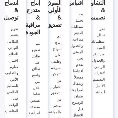
التشاور
اقتباس
النموذج
إنتاج
اندماج
&
الأولي
متدرج
&
بعد
تصميم
&
&
توصيل
تحليل
تصديق
مراقبة
متطلباتك
نحن
نقوم
الجودة
الفنية,
نحلل
بتنفيذ
يتم
ميزانية,
متطلباتك
التكامل
إنتاج
يتم
والجدول
الفنية,
النهائي
نموذج
تصنيع
الزمني,
ميزانية,
للنظام,
أولي
طلبك
نحن
والجدول
اختبار
وظيفي
على
نقدم
الزمني
صارم,
بسرعة
نطاق
اقتباسًا
لاقتراح
والتغليف
لتتمكن
واسع
مفصلاً
التصميم
الآمن
من
من
وشفافًا
الأمثل
للتسليم
اختباره,
خلال
لمراجعتك,
للعلبة.
العالمي
التحقق
نقاط
ضمان
في
من
تفتيش
الوضوح
الوقت
صحة,
متعددة
قبل
المناسب.
والموافقة
لمراقبة
الانتقال