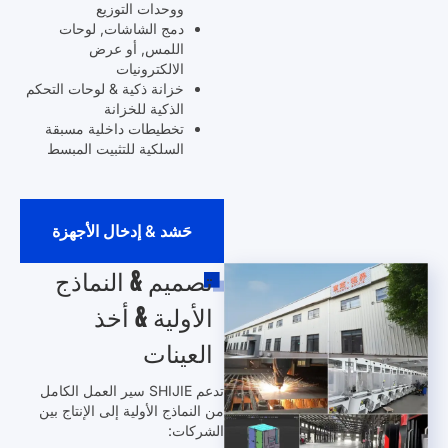
ووحدات التوزيع
دمج الشاشات, لوحات
اللمس, أو عرض
الالكترونيات
خزانة ذكية & لوحات التحكم
الذكية للخزانة
تخطيطات داخلية مسبقة
السلكية للتثبيت المبسط
حَشد & إدخال الأجهزة
تصميم & النماذج
الأولية & أخذ
العينات
تدعم SHIJIE سير العمل الكامل
من النماذج الأولية إلى الإنتاج بين
الشركات: