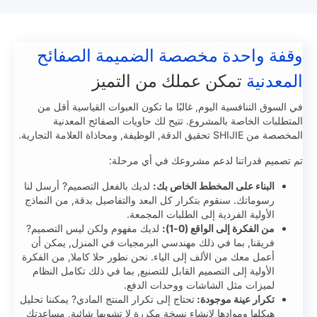
وقفة واحدة مخصصة الضميمة الصفائح
المعدنية
تمكن عملك من التميز
في السوق التنافسية اليوم, غالبًا ما تكون العبوات القياسية أقل من
المتطلبات الخاصة بالمشروع. تتيح لك حاويات الصفائح المعدنية
المخصصة من SHIJIE تحقيق الدقة, الوظيفة, ومحاذاة العلامة التجارية.
تم تصميم قدراتنا لدعم مشروعك في أي مرحلة:
البناء على المخطط الخاص بك:
لديك بالفعل التصميم? أرسل لنا
رسوماتك. سنقوم بتكرار كل البعد والتفاصيل بدقة, من النماذج
الأولية الفردية إلى الطلبات المجمعة.
من الفكرة إلى الواقع (0-1):
لديك مفهوم ولكن ليس التصميم?
فريقنا, بما في ذلك مهندسي البرمجيات في المنزل, يمكن أن
أعمل معك من الألف إلى الياء. نحن نطور حلا كاملا, من الفكرة
الأولية إلى التصميم القابل للتصنيع, بما في ذلك تكامل النظام
لميزات مثل الشاشات ووحدات الدفع.
تكرار عينة موجودة:
تحتاج إلى تكرار المنتج المادي? يمكننا تحليل
هيكلها وموادها لإنشاء نسخة مكررة لا تشوبها شائبة, مساعدتك