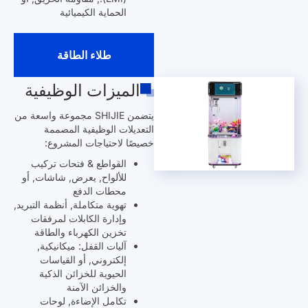
الحماية الكيميائية
طلاء الطاقة
الميزات الوظيفية
يتضمن SHIJIE مجموعة واسعة من
التعديلات الوظيفية المصممة
خصيصًا لاحتياجات المشروع:
القواطع & فتحات تركيب
للألواح, يعرض, شاشات, أو
محطات الدفع
تهوية متكاملة, أنظمة التبريد,
وإدارة الكابلات لمرفقات
تخزين الكهرباء والطاقة
آليات القفل: ميكانيكية,
إلكتروني, أو القياسات
الحيوية للخزائن الذكية
والخزائن الآمنة
تكامل الإضاءة, لوحات