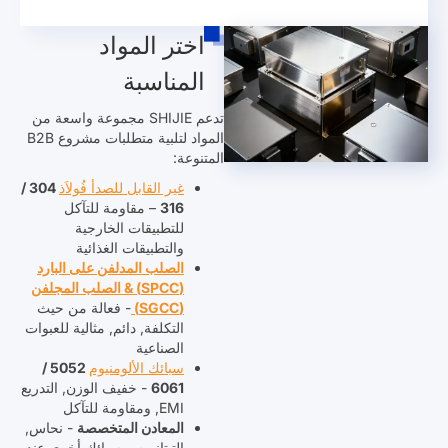
اختر المواد
المناسبة
تدعم SHIJIE مجموعة واسعة من
المواد لتلبية متطلبات مشروع B2B
المتنوعة:
غير القابل للصدأ
فُولاَذ
304 /
316
– مقاومة للتآكل
للتطبيقات الخارجية
والتطبيقات الغذائية
الصلب المدلفن على البارد
(SPCC) & الصلب المجلفن
(SGCC)
- فعالة من حيث
التكلفة, دائم, مثالية للعبوات
الصناعية
سبائك الألومنيوم
5052 /
6061
- خفيف الوزن, التدريع
EMI, ومقاومة للتآكل
المعادن المتخصصة
- نحاس,
التيتانيوم, وسبائك أخرى عند