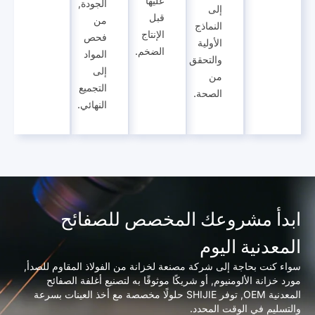
عليها
الجودة,
إلى
قبل
من
النماذج
الإنتاج
فحص
الأولية
الضخم.
المواد
والتحقق
إلى
من
التجميع
الصحة.
النهائي.
ابدأ مشروعك المخصص للصفائح
المعدنية اليوم
سواء كنت بحاجة إلى شركة مصنعة لخزانة من الفولاذ المقاوم للصدأ,
مورد خزانة الألومنيوم, أو شريكًا موثوقًا به لتصنيع أغلفة الصفائح
المعدنية OEM, توفر SHIJIE حلولًا مخصصة مع أخذ العينات بسرعة
والتسليم في الوقت المحدد.