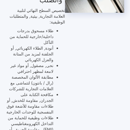
تخصيص السطح النهائي لتلبية
العلامة التجارية, بيئية, والمتطلبات
الوظيفية:
طلاء مسحوق بدرجات
داخلية/خارجية للحماية من
التآكل
أنودة, الطلاء الكهربائي, أو
الجلفنة لمزيد من المتانة
والعزل الكهربائي
نحى, مصقول, أو مواد غير
لامعة لمظهر احترافي
مطابقة الألوان المخصصة
(رال / بانتون) لتتماشى مع
العلامات التجارية للشركات
مكافحة الكتابة على
الجدران, مقاومة للخدش, أو
طلاءات مقاومة للأشعة فوق
البنفسجية للوحدات الخارجية
طلاءات وظيفية للحماية من
التداخل الكهرومغناطيسي
(EMI)., مقاومة الحريق, أو