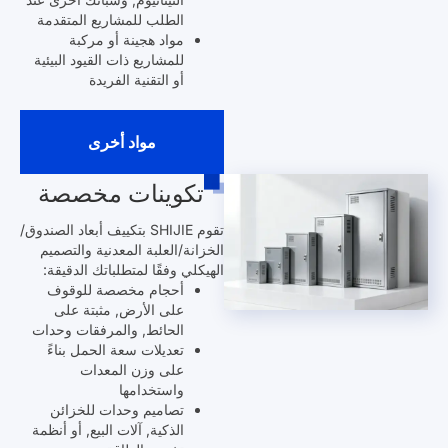
الطلب للمشاريع المتقدمة
مواد هجينة أو مركبة
للمشاريع ذات القيود البيئية
أو التقنية الفريدة
مواد أخرى
تكوينات مخصصة
تقوم SHIJIE بتكييف أبعاد الصندوق/
الخزانة/العلبة المعدنية والتصميم
الهيكلي وفقًا لمتطلباتك الدقيقة:
أحجام مخصصة للوقوف
على الأرض, مثبتة على
الحائط, والمرفقات وحدات
تعديلات سعة الحمل بناءً
على وزن المعدات
واستخدامها
تصاميم وحدات للخزائن
الذكية, آلات البيع, أو أنظمة