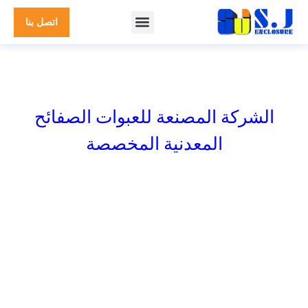
اتصل بنا
بيت
>
الشركة المصنعة للعلبة المخصصة
الشركة المصنعة للعبوات الصفائح
المعدنية المخصصة
للصناعات المتنوعة
SHIJIE متخصصة في التصميم والتصنيع المخصصين
العبوات المعدنية,
الحالات المعدنية, خزائن معدنية, وصناديق معدنية لمجموعة واسعة من
تطبيقات OEM
.
مع سنوات من الخبرة في تصنيع الصفائح المعدنية الدقيقة, نحن نعمل مع
المواد بما في ذلك
فُولاَذ, الفولاذ المقاوم للصدأ, الألومنيوم, وأكثر
لتقديم
جودة عالية, حلول مخصصة بالكامل.