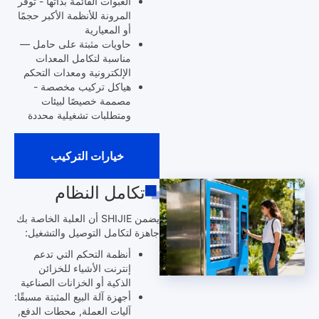
العبوات القائمة بذاتها - توفر
المرونة للأنظمة الأكبر حجمًا
أو المعيارية
حاويات مثبتة على حامل —
مناسبة لتكامل المعدات
الإلكترونية ومعدات التحكم
هياكل تركيب مخصصة -
مصممة خصيصًا لبيئات
ومتطلبات تشغيلية محددة
خيارات التركيب
تكامل النظام
يضمن SHIJIE أن العلبة الخاصة بك
جاهزة لتكامل التوصيل والتشغيل:
أنظمة التحكم التي تدعم
إنترنت الأشياء للخزائن
الذكية أو الخزانات الصناعية
أجهزة آلة البيع المثبتة مسبقًا:
آليات العملة, محطات الدفع,