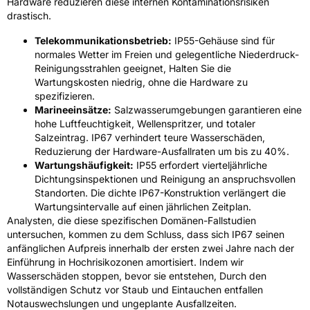
Hardware reduzieren diese internen Kontaminationsrisiken
drastisch.
Telekommunikationsbetrieb:
IP55-Gehäuse sind für
normales Wetter im Freien und gelegentliche Niederdruck-
Reinigungsstrahlen geeignet, Halten Sie die
Wartungskosten niedrig, ohne die Hardware zu
spezifizieren.
Marineeinsätze:
Salzwasserumgebungen garantieren eine
hohe Luftfeuchtigkeit, Wellenspritzer, und totaler
Salzeintrag. IP67 verhindert teure Wasserschäden,
Reduzierung der Hardware-Ausfallraten um bis zu 40%.
Wartungshäufigkeit:
IP55 erfordert vierteljährliche
Dichtungsinspektionen und Reinigung an anspruchsvollen
Standorten. Die dichte IP67-Konstruktion verlängert die
Wartungsintervalle auf einen jährlichen Zeitplan.
Analysten, die diese spezifischen Domänen-Fallstudien
untersuchen, kommen zu dem Schluss, dass sich IP67 seinen
anfänglichen Aufpreis innerhalb der ersten zwei Jahre nach der
Einführung in Hochrisikozonen amortisiert. Indem wir
Wasserschäden stoppen, bevor sie entstehen, Durch den
vollständigen Schutz vor Staub und Eintauchen entfallen
Notauswechslungen und ungeplante Ausfallzeiten.