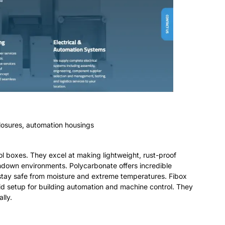
 सामान बनाने में माहिर हैं
,
जंगरोधी आवास
.
ये उत्पाद कठोर आउटडोर और धुलाई
वी प्रतिरोध प्रदान करता है
.
संवेदनशील नियंत्रण इलेक्ट्रॉनिक्स नमी और
रदान करता है
.
यह बिल्डिंग ऑटोमेशन और मशीन नियंत्रण के लिए त्वरित
दा ब्रांड हैं
.