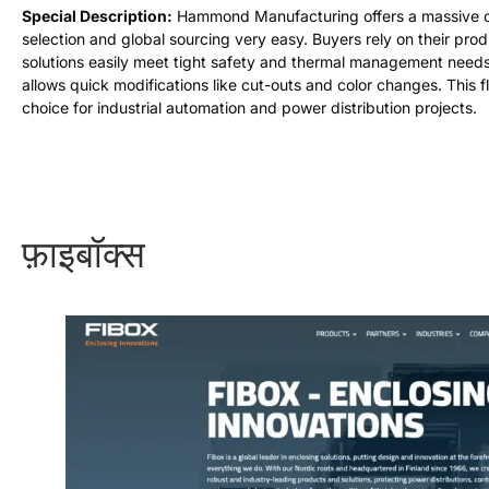
विशेष विवरण
:
हैमंड मैन्युफैक्चरिंग मानक आकारों की एक विशाल सूची प्रदान करता है
.
इसस
स्थायित्व और उच्च प्रदर्शन के लिए अपने उत्पादों पर भरोसा करते हैं
.
उनके समाधान कड़ी स
हमेशा पूर्ण कस्टम टूलींग की आवश्यकता नहीं होती है
.
हैमंड कट-आउट और रंग परिवर्तन जैसे
बचत होती है
.
यह औद्योगिक स्वचालन और बिजली वितरण परियोजनाओं के लिए एक अत्यधिक
फ़ाइबॉक्स