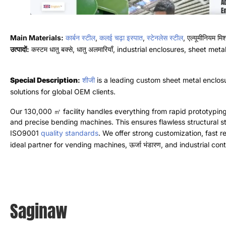
मुख्य सामग्री
:
कार्बन स्टील
,
कलई चढ़ा इस्पात
,
स्टेनलेस स्टील
, एल्यूमीनियम मिश्र धातु, 
उत्पादों:
कस्टम धातु बक्से, धातु अलमारियाँ,
औद्योगिक बाड़े
,
शीट धातु आवास
विशेष विवरण
:
शीजी
चीन स्थित एक अग्रणी कस्टम शीट मेटल एनक्लोज़र निर्माता है
.
हम व
हमारा
130,000
㎡ सुविधा तीव्र प्रोटोटाइप से लेकर बड़े पैमाने पर उत्पादन तक सब क
का उपयोग करते हैं
.
यह दोषरहित संरचनात्मक मजबूती और चिकनी सतह फिनिश सुनिश्चित
offer strong customization
,
fast response times
,
and highly compet
machines
, ऊर्जा भंडारण,
and industrial control projects worldwide
.
Saginaw