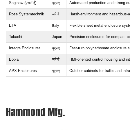
Saginaw
(एससीई)
यूएसए
Automated production and strong cu
Rose Systemtechnik
जर्मनी
Harsh-environment and hazardous-ar
ETA
Italy
Flexible sheet metal enclosure sys
Takachi
Japan
Precision enclosures for compact co
Integra Enclosures
यूएसए
Fast-turn polycarbonate enclosure s
Bopla
जर्मनी
HMI-oriented control housing and int
APX Enclosures
यूएसए
Outdoor cabinets for traffic and infr
Hammond Mfg
.