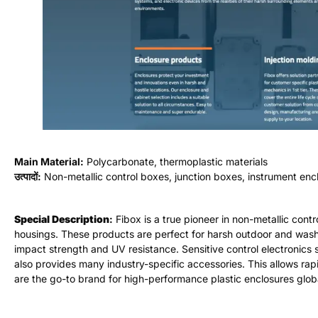
Main Material
:
पॉलीकार्बोनेट
,
थर्माप्लास्टिक सामग्री
उत्पादों:
गैर-धातु नियंत्रण बक्से
,
जंक्शन बक्से
,
उपकरण बाड़े
,
स्वचालन आवास
विशेष विवरण
:
फाइबॉक्स गैर-धातु नियंत्रण बक्से में एक सच्चा अग्रणी है
.
वे हल्के वज़न का
वाले वातावरण के लिए बिल्कुल उपयुक्त हैं
.
पॉलीकार्बोनेट अविश्वसनीय प्रभाव शक्ति और यू
अत्यधिक तापमान से सुरक्षित रहते हैं
.
फाइबॉक्स कई उद्योग-विशिष्ट सहायक उपकरण भी प्
सेटअप की अनुमति देता है
.
वे विश्व स्तर पर उच्च प्रदर्शन वाले प्लास्टिक बाड़ों के लिए पसंदी