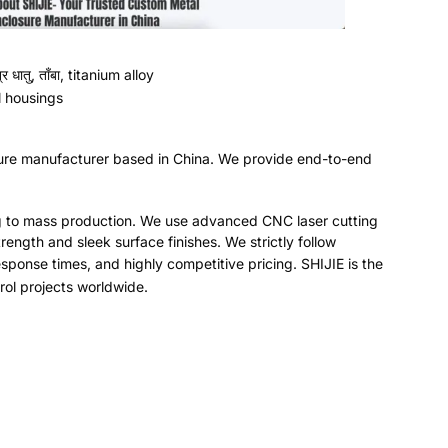
ताँबा,
टाइटेनियम मिश्र धातु
ैश्विक OEM ग्राहकों के लिए संपूर्ण समाधान प्रदान करते हैं
.
ुछ संभालती है
.
हम उन्नत सीएनसी लेजर कटिंग और सटीक झुकने वाली मशीनों
 करता है
.
We strictly follow ISO9001
quality standards
.
We
itive pricing
.
SHIJIE is the ideal partner for vending