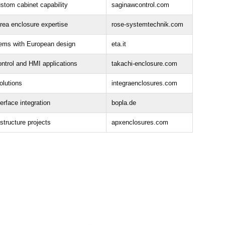
stom cabinet capability
saginawcontrol.com
ea enclosure expertise
rose-systemtechnik.com
tems with European design
eta.it
ntrol and HMI applications
takachi-enclosure.com
olutions
integraenclosures.com
erface integration
bopla.de
astructure projects
apxenclosures.com