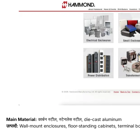
Main Material
:
कार्बन स्टील, स्टेनलेस स्टील,
die-cast aluminum
उत्पादों:
Wall-mount enclosures
,
फर्श पर खड़ी अलमारियाँ
,
टर्मिनल बक्से
,
औद्योगिक