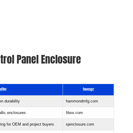
trol Panel Enclosure
शक्ति
वेबसाइट
n durability
hammondmfg.com
allic enclosures
fibox.com
ing for OEM and project buyers
sjenclosure.com