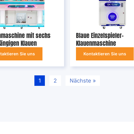
nmaschine mit sechs
Blaue Einzelspieler-
ängigen Klauen
Klauenmaschine
taktieren Sie uns
Kontaktieren Sie uns
1
2
Nächste »