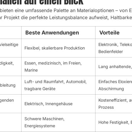
alien auf einen Blick
bieten eine umfassende Palette an Materialoptionen – von E
r Projekt die perfekte Leistungsbalance aufweist, Haltbarke
Beste Anwendungen
Vorteile
ielseitige
Elektronik, Tele
Flexibel, skalierbare Produktion
Bedienfelder
digkeit,
Essen, medizinisch, im Freien,
Lang anhaltende,
Marine
Luft- und Raumfahrt, Automobil,
Einfaches Eloxier
ableitung
tragbare Geräte
Abschirmung
egenden
Kosteneffizient, a
Elektrisch, Innengehäuse
Prozess
Schwere Maschinen,
Hohe Festigkeit, 
Energiesysteme