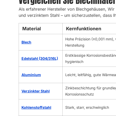
Vergleichen Sie Blechmateri
Als erfahrener Hersteller von Blechgehäusen, Wir 
und verzinktem Stahl – um sicherzustellen, dass Ih
Material
Kernfunktionen
Hohe Präzision (±0,001 mm), v
Blech
Herstellung
Erstklassige Korrosionsbestän
Edelstahl (304/316L)
hygienisch
Aluminium
Leicht, leitfähig, gute Wärme
Zinkbeschichtung für grundl
Verzinkter Stahl
Korrosionsschutz
Kohlenstoffstahl
Stark, starr, erschwinglich