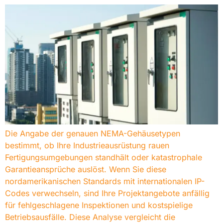
Die Angabe der genauen NEMA-Gehäusetypen
bestimmt, ob Ihre Industrieausrüstung rauen
Fertigungsumgebungen standhält oder katastrophale
Garantieansprüche auslöst. Wenn Sie diese
nordamerikanischen Standards mit internationalen IP-
Codes verwechseln, sind Ihre Projektangebote anfällig
für fehlgeschlagene Inspektionen und kostspielige
Betriebsausfälle. Diese Analyse vergleicht die