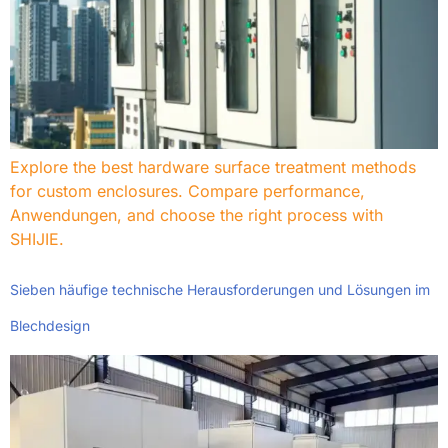
Explore the best hardware surface treatment methods
for custom enclosures
.
Compare performance
,
Anwendungen,
and choose the right process with
SHIJIE
.
Sieben häufige technische Herausforderungen und Lösungen im
Blechdesign