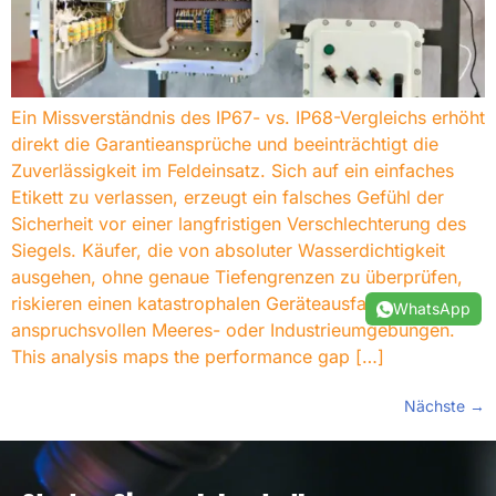
Ein Missverständnis des IP67- vs. IP68-Vergleichs erhöht
direkt die Garantieansprüche und beeinträchtigt die
Zuverlässigkeit im Feldeinsatz. Sich auf ein einfaches
Etikett zu verlassen, erzeugt ein falsches Gefühl der
Sicherheit vor einer langfristigen Verschlechterung des
Siegels. Käufer, die von absoluter Wasserdichtigkeit
ausgehen, ohne genaue Tiefengrenzen zu überprüfen,
riskieren einen katastrophalen Geräteausfall in
WhatsApp
anspruchsvollen Meeres- oder Industrieumgebungen.
This analysis maps the performance gap
[…]
Nächste
→