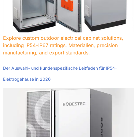
Explore custom outdoor electrical cabinet solutions
,
including IP54–IP67 ratings
, Materialien,
precision
manufacturing
,
and export standards
.
Der Auswahl- und kundenspezifische Leitfaden für IP54-
Elektrogehäuse in 2026