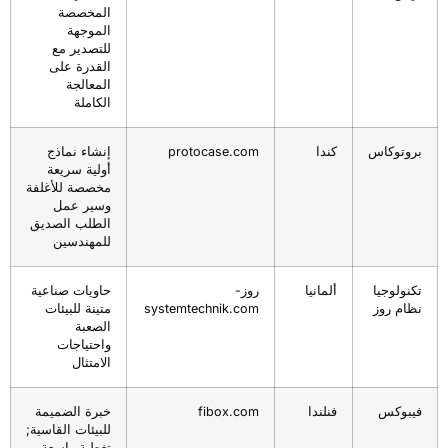
المخصصة
الموجهة
للتصدير مع
القدرة على
المعالجة
الكاملة
بروتوكاس
كندا
protocase.com
إنشاء نماذج
أولية سريعة
مخصصة للأغلفة
وسير عمل
الطلب الصديق
للمهندسين
تكنولوجيا
ألمانيا
روز-
حاويات صناعية
نظام روز
systemtechnik.com
متينة للبيئات
الصعبة
واحتياجات
الامتثال
فيبوكس
فنلندا
fibox.com
خبرة الضميمة
للبيئات القاسية;
تغطية واسعة