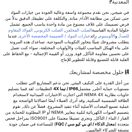
لمعدنية?
ي شيجي, نحن نقدم مجموعة واسعة وعالية الجودة من خيارات المواد
تى تتمكن من مطابقة الأداء, متانة, والتكلفة على تطبيقك الدقيق بدلاً من
رض تصميمك على غلاف مصنوع من مادة واحدة يناسب الجميع. تشمل
لولنا المادية القياسية
الصلب المجلفن
,
الصلب الكربوني
,
الفولاذ المقاوم
لصدأ
, و
الألومنيوم
, زائد
خيارات المواد / الضميمة المخصصة الأخرى
عندما
تطلب مشروعك شيئًا يتجاوز التكوينات النموذجية. تساعدك هذه المرونة
لى بناء الهيكل المناسب للبيئات والأولويات المختلفة، سواء كنت تعمل
لى تحسين مقاومة التآكل, قوة, وزن, أو القيمة الإجمالية - مع الحفاظ على
لعلبة قابلة للتصنيع وقابلة للتطوير للإنتاج
 لمشاريعك
ن أجل القدرة على التكيف البيئي, نحن ندعم المشاريع التي تتطلب
ستويات حماية أعلى, مشتمل
IP66 / نيما 4X
التطبيقات. لقد قمنا بتسليم
حاويات بطارية NEMA 4X التي اجتازت الاختبارات الميدانية لاستخدام
لطاقة الشمسية السكنية, وقد أدرك العملاء أيضًا اتصالاتنا الواضحة مع
ملية تصنيع المعدات الأصلية أثناء تنفيذ المشروع. فضلاً عن ذلك, نقوم
بتصميم العبوات الكهربائية لتلبية معايير NEMA أو IP المطلوبة للحماية من
الغبار / الماء / التآكل, ونجري تصنيعًا معتمدًا على ISO9001 بمراحل فحص
تعددة (
معدل الذكاء / اي بي كيو سي / FQC
) للمساعدة في ضمان جودة
تسقة للشركاء العالميين.