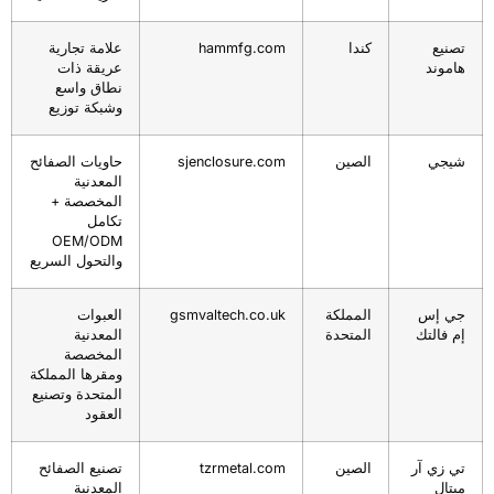
تصنيع
كندا
hammfg.com
علامة تجارية
هاموند
عريقة ذات
نطاق واسع
وشبكة توزيع
شيجي
الصين
sjenclosure.com
حاويات الصفائح
المعدنية
المخصصة +
تكامل
OEM/ODM
والتحول السريع
جي إس
المملكة
gsmvaltech.co.uk
العبوات
إم فالتك
المتحدة
المعدنية
المخصصة
ومقرها المملكة
المتحدة وتصنيع
العقود
تي زي آر
الصين
tzrmetal.com
تصنيع الصفائح
ميتال
المعدنية