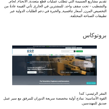
قديم مشاريع الضميمة التي تتطلب عمليات قطع متعددة, الانحناء, لحام,
التشطيب - تحت سقف واحد. للمشترين في الخارج, تأتي القيمة عادةً من
لتخصيص المرن, أسعار تنافسية, والخبرة في دعم الطلبات الدولية عبر
طبيقات الصناعة المختلفة.
روتوكاس
لمقر الرئيسي: كندا
لقوة الأساسية: نماذج أولية مخصصة سريعة الدوران للمرفق مع سير عمل
ديق للمهندسين.