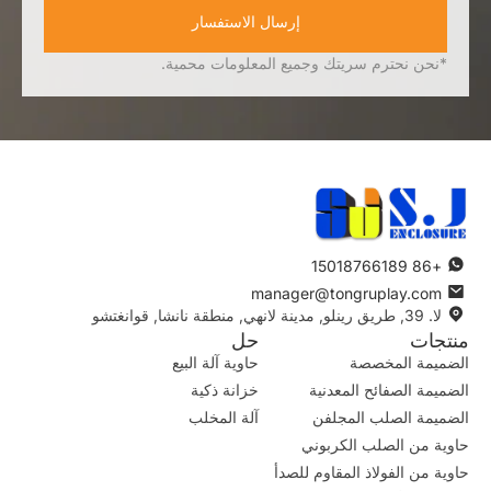
إرسال الاستفسار
*نحن نحترم سريتك وجميع المعلومات محمية.
+86 15018766189
manager@tongruplay.com
لا. 39, طريق رينلو, مدينة لانهي, منطقة نانشا, قوانغتشو
منتجات
حل
الضميمة المخصصة
حاوية آلة البيع
الضميمة الصفائح المعدنية
خزانة ذكية
الضميمة الصلب المجلفن
آلة المخلب
حاوية من الصلب الكربوني
حاوية من الفولاذ المقاوم للصدأ