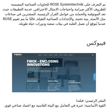
تم التعرف على ROSE Systemtechnik للحاويات الصناعية المصممة
لظروف الأكثر صرامة واحتياجات الامتثال الاحترافي, خدمة التطبيقات حيث
عد الموثوقية والحماية من عوامل القرار الرئيسية. للمشترين في صناعات
مثل الأتمتة, بنية تحتية, والإعدادات الصناعية الثقيلة, غالبًا ما يتم تقييم ROSE
ندما يُتوقع أن تعمل العلبة في بيئات صعبة ودورات حياة طويلة.
يبوكس
لمقر الرئيسي: فنلندا
لقوة الأساسية: خبرة في التعامل مع البيئة القاسية مع اعتماد صناعي قوي.