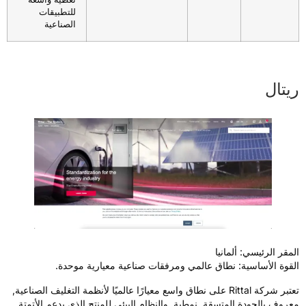
للتطبيقات
الصناعية
يتال
لمقر الرئيسي: ألمانيا
لقوة الأساسية: نطاق عالمي ومرفقات صناعية معيارية موحدة.
تعتبر شركة Rittal على نطاق واسع معيارًا عالميًا لأنظمة التغليف الصناعية,
عروف بالجودة المتسقة, نمطية, والنظام البيئي للمنتج الذي يدعم الأتمتة,