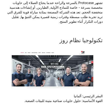
تشتهر Protocase بالسرعة والراحة عندما يحتاج العملاء إلى حاويات
خصصة بسرعة - خاصة للنماذج الأولية, الطيارين, أو إنشاءات هندسية
نخفضة الحجم. تعد هذه الشركة المصنعة بمثابة مباراة قوية للفرق التي
ريد تجربة طلب مبسطة وفترات زمنية قصيرة يمكن التنبؤ بها, تقليل
ورات التكرار أثناء تطوير المنتج.
كنولوجيا نظام روز
لمقر الرئيسي: ألمانيا
لقوة الأساسية: حلول حاويات صناعية متينة للبيئات الصعبة.