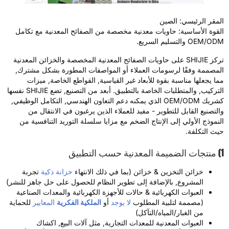
لمقر الرئيسي: الصين
لقوة الأساسية: حاويات معدنية مخصصة من الصفائح المعدنية مع تكامل
OEM/O والتسليم السريع.
تركز SHIJIE على حاويات الصفائح المعدنية المخصصة والخزائن المعدنية
لمصممة وفقًا لرسومات العملاء أو المواصفات المطورة بشكل مشترك,
ما يجعلها مناسبة بقوة للأبعاد غير القياسية, القواطع الخاصة, ميزات
التركيب, والمتطلبات الخاصة بالتطبيق. أبعد من التصنيع, تضع SHIJIE نفسها
كشريك OEM/ODM الذي يمكنه دعم التعاون الهندسي, التكامل الوظيفي,
التصنيع القابل للتطوير - مفيد للعملاء الذين يرغبون في الانتقال من
لنموذج الأولي إلى الإنتاج الضخم مع مزايا سلسلة التوريد التنافسية من
يث التكلفة.
لتطبيق
خزائن التخزين & خزائن (بما في ذلك الانتهاء
خزانة ذكية
تجربة
المشروع, بالإضافة إلى تطوير النظام للحصول على حل جاهز للنشر)
العبوات الكهربائية & حالات للأجهزة الكهربائية والمعدات الصناعية
(مصممة لتلبية المطلوب
لا يوجد
أو
الملكية الفكرية
المعايير
للحماية
من الغبار/المياه/التآكل)
العبوات المعدنية للمعدات التجارية, مثل آلات البيع, اكشاك