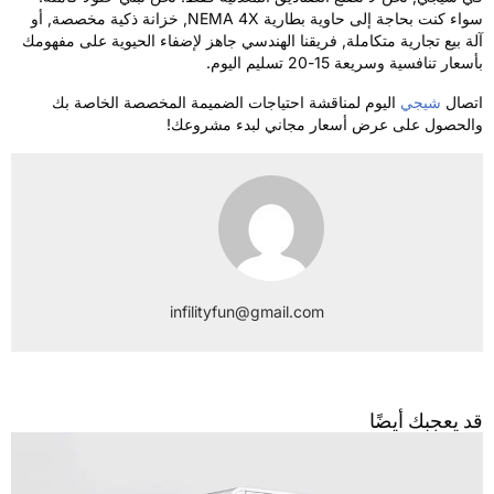
سواء كنت بحاجة إلى حاوية بطارية NEMA 4X, خزانة ذكية مخصصة, أو
لة بيع تجارية متكاملة, فريقنا الهندسي جاهز لإضفاء الحيوية على مفهومك
سعار تنافسية وسريعة 15-20 تسليم اليوم.
تصال
شيجي
اليوم لمناقشة احتياجات الضميمة المخصصة الخاصة بك
الحصول على عرض أسعار مجاني لبدء مشروعك!
infilityfun@gmail.com
د يعجبك أيضًا