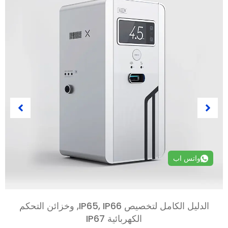
واتس اب
الدليل الكامل لتخصيص IP65, IP66, وخزائن التحكم
الكهربائية IP67