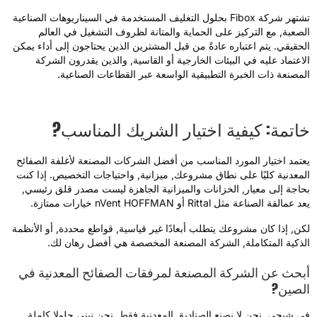
تشتهر شركة Fibox بحلول التغليف المستخدمة في السيناريوهات الصناعية
لصعبة, مع التركيز على الحماية والمتانة لظروف التشغيل في العالم
لحقيقي. يتم اعتباره عادةً من قبل المشترين الذين يحتاجون إلى أداء يمكن
لاعتماد عليه في البيئات الخارجية أو القاسية, والذين يقدرون الشركة
لمصنعة ذات الخبرة التطبيقية الواسعة عبر القطاعات الصناعية.
اتمة: كيفية اختيار الشريك المناسب?
عتمد اختيار المورد المناسب من أفضل الشركات المصنعة لأغلفة الصفائح
لمعدنية كليًا على نطاق مشروعك, ميزانية, واحتياجات التخصيص. إذا كنت
حاجة إلى معيار, الخزانات والميزانية الجاهزة ليست مصدر قلق رئيسي,
 عمالقة الصناعة مثل Rittal أو nVent HOFFMAN خيارات ممتازة.
كن, إذا كان مشروعك يتطلب أبعادًا غير قياسية, قواطع محددة, أو الأنظمة
لذكية المتكاملة, الشركة المصنعة المخصصة هي أفضل رهان لك.
بحث عن الشركة المصنعة لمرفقات الصفائح المعدنية في
لصين?
ي شيجي, نحن لا نصنع الصناديق المعدنية فقط. نحن نبني حلولا كاملة.