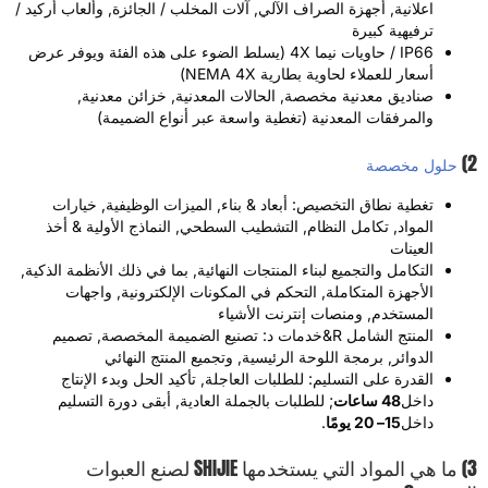
اعلانية, أجهزة الصراف الآلي, آلات المخلب / الجائزة, وألعاب أركيد /
ترفيهية كبيرة
IP66 / حاويات نيما 4X (يسلط الضوء على هذه الفئة ويوفر عرض
أسعار للعملاء لحاوية بطارية NEMA 4X)
صناديق معدنية مخصصة, الحالات المعدنية, خزائن معدنية,
والمرفقات المعدنية (تغطية واسعة عبر أنواع الضميمة)
حلول مخصصة
تغطية نطاق التخصيص: أبعاد & بناء, الميزات الوظيفية, خيارات
المواد, تكامل النظام, التشطيب السطحي, النماذج الأولية & أخذ
العينات
التكامل والتجميع لبناء المنتجات النهائية, بما في ذلك الأنظمة الذكية,
الأجهزة المتكاملة, التحكم في المكونات الإلكترونية, واجهات
المستخدم, ومنصات إنترنت الأشياء
المنتج الشامل R&خدمات د: تصنيع الضميمة المخصصة, تصميم
الدوائر, برمجة اللوحة الرئيسية, وتجميع المنتج النهائي
القدرة على التسليم: للطلبات العاجلة, تأكيد الحل وبدء الإنتاج
داخل
48 ساعات
; للطلبات بالجملة العادية, أبقى دورة التسليم
داخل
15– 20 يومًا
.
3) ما هي المواد التي يستخدمها SHIJIE لصنع العبوات