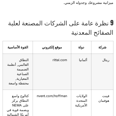
يزانية مشروعك وجدوله الزمني.
9 نظرة عامة على الشركات المصنعة لعلبة
لصفائح المعدنية
شركة
دولة
موقع إلكتروني
القوة الأساسية
ريتال
ألمانيا
rittal.com
النطاق
العالمي, أنظمة
الضميمة
الصناعية
المعيارية,
محفظة واسعة
فينت
الولايات
nvent.com/hoffman
كتالوج واسع
هوفمان
المتحدة
النطاق يركز
الأمريكية
على NEMA
وبصمة قوية في
أمريكا الشمالية