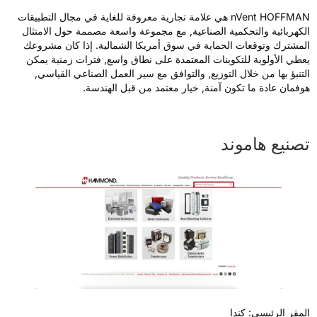
nVent HOFFMAN هي علامة تجارية معروفة للغاية في مجال التطبيقات
لكهربائية والتحكمية الصناعية, مع مجموعة واسعة مصممة حول الامتثال
لمشترك وتوقعات الحماية في سوق أمريكا الشمالية. إذا كان مشروعك
عطي الأولوية للتكوينات المعتمدة على نطاق واسع, فترات زمنية يمكن
لتنبؤ بها من خلال التوزيع, والتوافق مع سير العمل الصناعي القياسي,
وفمان عادة ما تكون آمنة, خيار معتمد من قبل الهندسة.
صنيع هاموند
لمقر الرئيسي: كندا