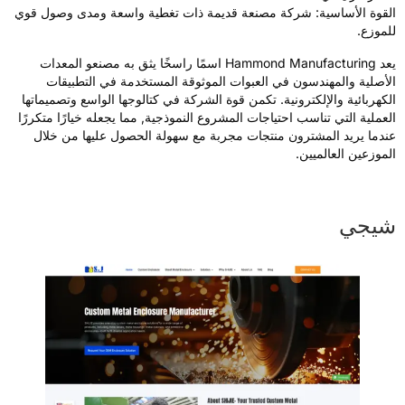
لقوة الأساسية: شركة مصنعة قديمة ذات تغطية واسعة ومدى وصول قوي
لموزع.
يعد Hammond Manufacturing اسمًا راسخًا يثق به مصنعو المعدات
لأصلية والمهندسون في العبوات الموثوقة المستخدمة في التطبيقات
لكهربائية والإلكترونية. تكمن قوة الشركة في كتالوجها الواسع وتصميماتها
لعملية التي تناسب احتياجات المشروع النموذجية, مما يجعله خيارًا متكررًا
ندما يريد المشترون منتجات مجربة مع سهولة الحصول عليها من خلال
لموزعين العالميين.
يجي