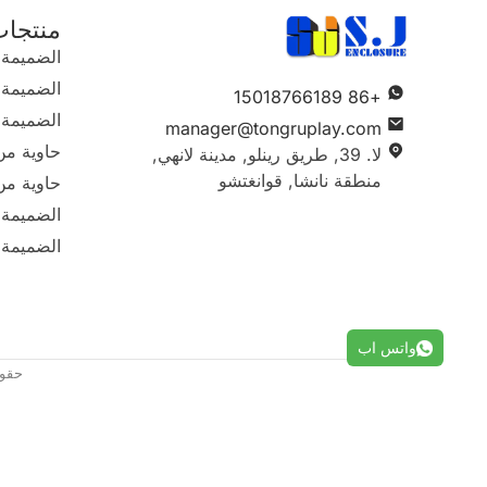
منتجا
الضميمة
الضميمة ا
+86 15018766189
الضميمة 
manager@tongruplay.com
حاوية من
لا. 39, طريق رينلو, مدينة لانهي,
منطقة نانشا, قوانغتشو
حاوية من 
الضميمة ا
الضميمة 
واتس اب
حقوق الطبع وا