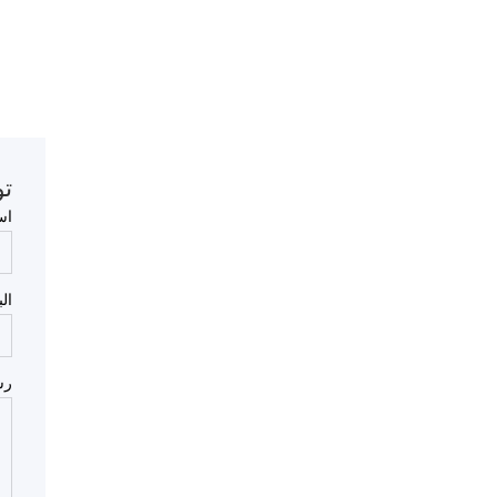
تو
اس
ال
رس