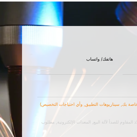
هاتفك/ واتساب
لخاصة بك, سيناريوهات التطبيق, وأي احتياجات التخصيص)