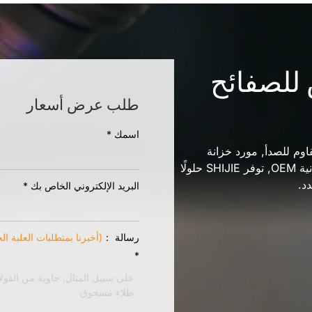
للصفائح
طلب عرض أسعار
اسمك
*
وم للصدأ, مورد خزانة
الألومنيوم, أو شريكًا موثوقًا به لتصنيع أغلفة الصفائح المعدنية OEM, توفر SHIJIE حلولًا
د.
البريد الإلكتروني الخاص بك
*
رسالة ：
(أخبرنا بمتطلبات العلبة ا
*