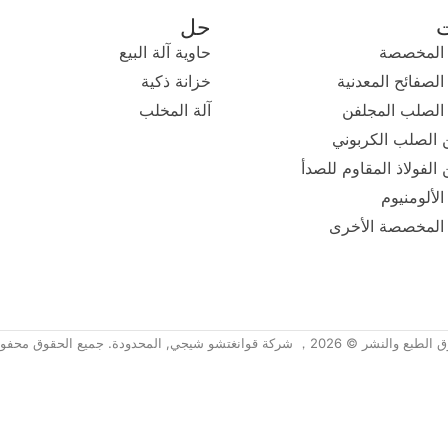
ت
حل
 المخصصة
حاوية آلة البيع
لصفائح المعدنية
خزانة ذكية
الصلب المجلفن
آلة المخلب
 الصلب الكربوني
الفولاذ المقاوم للصدأ
لألومنيوم
المخصصة الأخرى
لنشر © 2026， شركة قوانغتشو شيجي, المحدودة. جميع الحقوق محفوظة.