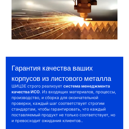
Гарантия качества ваших
корпусов из листового металла
ШИЦЗЕ строго реализует
система менеджмента
качества ИСО
. Из входящих материалов, процессы,
производство, и сборка для окончательной
проверки, каждый шаг соответствует строгим
стандартам, чтобы гарантировать, что каждый
поставляемый продукт не только соответствует, но
и превосходит ожидания клиентов..