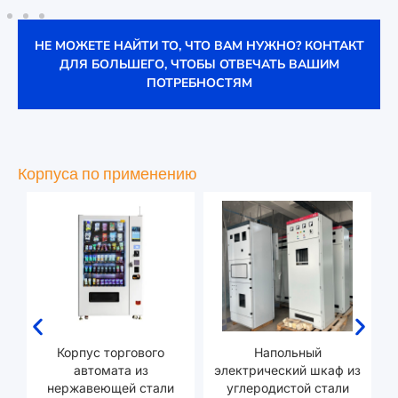
НЕ МОЖЕТЕ НАЙТИ ТО, ЧТО ВАМ НУЖНО? КОНТАКТ
ДЛЯ БОЛЬШЕГО, ЧТОБЫ ОТВЕЧАТЬ ВАШИМ
ПОТРЕБНОСТЯМ
Корпуса по применению
Корпус торгового
Напольный
автомата из
электрический шкаф из
э
нержавеющей стали
углеродистой стали