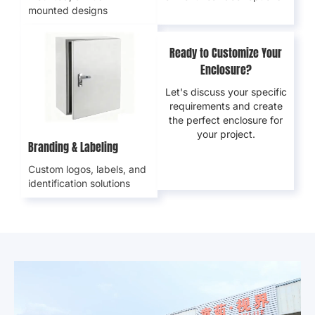
Montagemöglichkeiten
Tür
&
Sperrkonfiguration
Wandmontiert
,
Eintürig
,
Doppeltür
,
oder
bodenmontiert
,
oder
Vorder-Hintertür-Optionen
Unterputzausführungen
Bereit, Ihr Gehäuse
individuell anzupassen
?
Lassen Sie uns Ihre
spezifischen
Anforderungen
besprechen und das
Branding
&
Beschriftung
perfekte Gehäuse für Ihr
Benutzerdefinierte Logos
,
Projekt erstellen
.
Etiketten
,
und
Identifikationslösungen