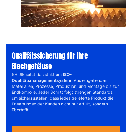
Qualitätssicherung für Ihre
Blechgehäuse
SHIJIE setzt das strikt um
ISO-
Qualitätsmanagementsystem
. Aus eingehenden
Materialien, Prozesse, Produktion, und Montage bis zur
Endkontrolle, Jeder Schritt folgt strengen Standards,
um sicherzustellen, dass jedes gelieferte Produkt die