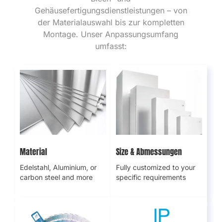
Wir bieten vollständig maßgeschneiderte
Blech- und
Gehäusefertigungsdienstleistungen – von
der Materialauswahl bis zur kompletten
Montage. Unser Anpassungsumfang
umfasst:
Material
Größe
& Abmessungen
Edelstahl, Aluminium,
oder
Vollständig auf Ihre
Kohlenstoffstahl und mehr
spezifischen
Anforderungen
zugeschnitten