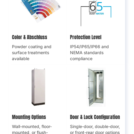
Farbe
& Abschluss
Schutzstufe
Pulverbeschichtung und
Einhaltung der
Oberflächenbehandlungen
IP54/IP65/IP66- und
verfügbar
NEMA-Standards