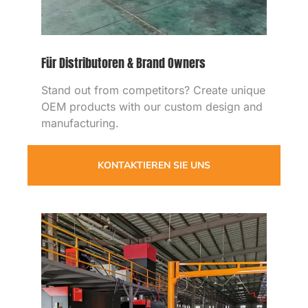
Für Distributoren
&
Markeninhaber
Heben Sie sich von der Konkurrenz ab
?
Erstellen Sie einzigartige OEM-Produkte
mit unserem maßgeschneiderten Design
und unserer Fertigung
.
KONTAKTIEREN SIE UNS