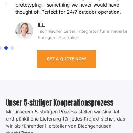
These outdoor enclosures have survived everything
from summer storms to winter freeze
.
SHIJIE's team
helped us optimize the drainage design during
prototyping
-
something we never would have
thought of
.
Perfect for
24/7
outdoor operation
.
A.L.
Technischer Leiter, Integrator für erneuerbare
Energien, Australien
GET A QUOTE NOW