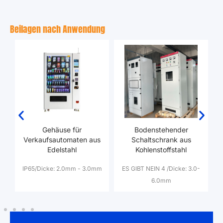
Beilagen nach Anwendung
Gehäuse für
Bodenstehender
E
k
Verkaufsautomaten aus
Schaltschrank aus
Edelstahl
Kohlenstoffstahl
IP65/Dicke
: 2.0mm - 3.0mm
ES GIBT NEIN 4 /
Dicke
: 3.0-
6.0mm