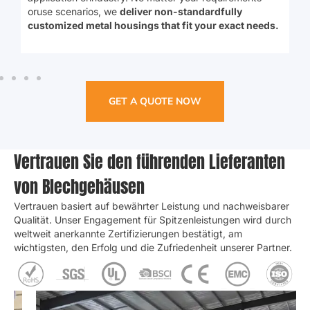
Diverse kundenspezifische Metallgehäuse
I
SHlJlE bietet maßgeschneiderte Metallgehäuse für jede
A
Anwendung und Branche
.
Unabhängig von Ihren
i
Anforderungen oder Einsatzszenarien
,
Wir
Liefern Sie
u
nicht standardmäßig maßgeschneiderte
b
s
Metallgehäuse, die genau Ihren Anforderungen
s
entsprechen
.
M
GET A QUOTE NOW
Vertrauen Sie den führenden Lieferanten
von Blechgehäusen
Vertrauen basiert auf bewährter Leistung und nachweisbarer
Qualität. Unser Engagement für Spitzenleistungen wird durch