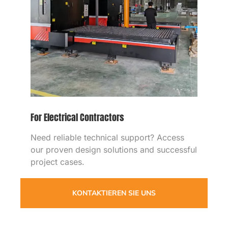
Für Elektroinstallateure
Benötigen Sie zuverlässigen technischen
Support
?
Greifen Sie auf unsere bewährten
Designlösungen und erfolgreichen
Projektfälle zu
.
KONTAKTIEREN SIE UNS