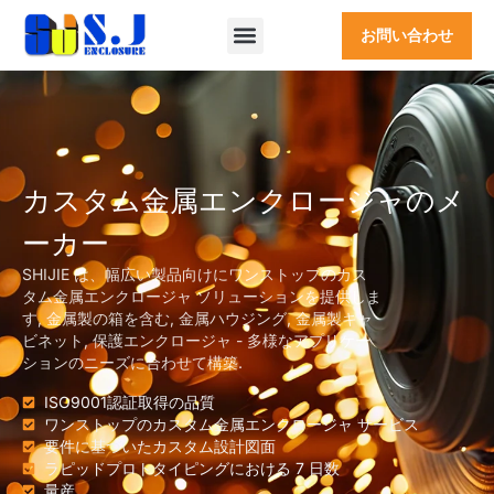
お問い合わせ
カスタム金属エンクロージャのメ
ーカー
SHIJIE は、幅広い製品向けにワンストップのカス
タム金属エンクロージャ ソリューションを提供しま
す, 金属製の箱を含む, 金属ハウジング, 金属製キャ
ビネット, 保護エンクロージャ - 多様なアプリケー
ションのニーズに合わせて構築.
ISO9001認証取得の品質
ワンストップのカスタム金属エンクロージャ サービス
要件に基づいたカスタム設計図面
ラピッドプロトタイピングにおける 7 日数
量産