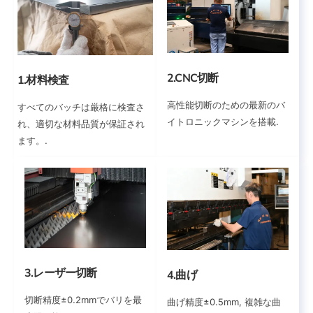
2.CNC切断
1.材料検査
高性能切断のための最新のバ
すべてのバッチは厳格に検査さ
イトロニックマシンを搭載.
れ、適切な材料品質が保証され
ます。.
3.レーザー切断
4.曲げ
切断精度±0.2mmでバリを最
曲げ精度±0.5mm, 複雑な曲