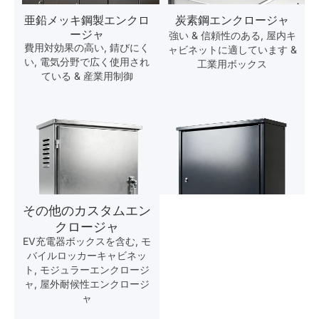
亜鉛メッキ鋼製エンクロ
炭素鋼エンクロージャ
ージャ
強い & 信頼性のある, 屋内キ
費用対効果の高い, 錆びにく
ャビネットに適しています &
い, 電気分野で広く使用され
工業用ボックス
ている & 産業用制御
その他のカスタムエン
クロージャ
EV充電器ボックスを含む, モ
バイルロッカーキャビネッ
ト, モジュラーエンクロージ
ャ, 屋外耐候性エンクロージ
ャ