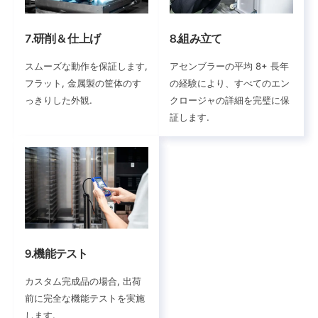
7.研削 & 仕上げ
8.組み立て
スムーズな動作を保証します,
アセンブラーの平均 8+ 長年
フラット, 金属製の筐体のす
の経験により、すべてのエン
っきりした外観.
クロージャの詳細を完璧に保
証します.
9.機能テスト
カスタム完成品の場合, 出荷
前に完全な機能テストを実施
します.