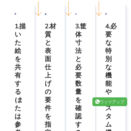
1.描
2.材
3.筐
4.必
い
質
体
要
た
と
寸
な
絵
表
法
特
を
面
と
別
共
仕
必
な
有
上
要
機
す
げ
数
能
る
の
量
や
(ま
要
を
カ
ワッツアップ
た
件
確
ス
は
を
認
タ
参
指
す
ム