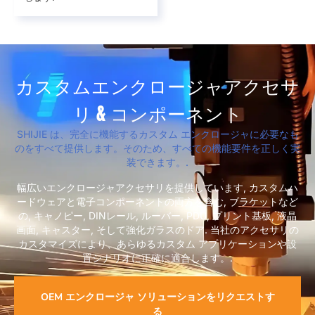
カスタムエンクロージャアクセサ
リ & コンポーネント
SHIJIE は、完全に機能するカスタム エンクロージャに必要なも
のをすべて提供します。そのため、すべての機能要件を正しく実
装できます。.
幅広いエンクロージャアクセサリを提供しています, カスタムハ
ードウェアと電子コンポーネントの両方を含む, ブラケットなど
の, キャノピー, DINレール, ルーバー, PDU, プリント基板, 液晶
画面, キャスター, そして強化ガラスのドア. 当社のアクセサリの
カスタマイズにより、あらゆるカスタム アプリケーションや設
置シナリオに正確に適合します。.
OEM エンクロージャ ソリューションをリクエストす
る