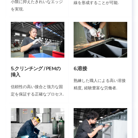
小限に抑えたきれいなエッジ
線を形成することが可能.
を実現.
5.クリンチング / PEMの
6.溶接
挿入
熟練した職人による高い溶接
信頼性の高い接合と強力な固
精度, 経験豊富な労働者.
定を保証する正確なプロセス.