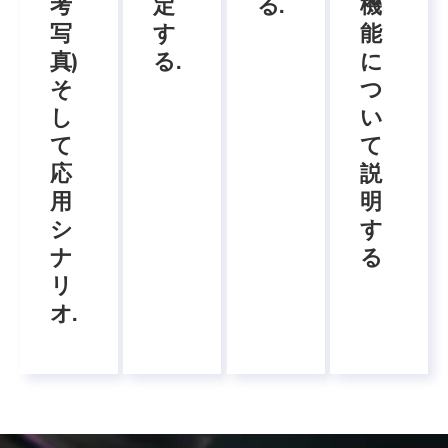
考
定
る.
機
写
す
能
真)
る.
に
そ
つ
し
い
て
て
応
説
用
明
シ
す
ナ
る
リ
オ.