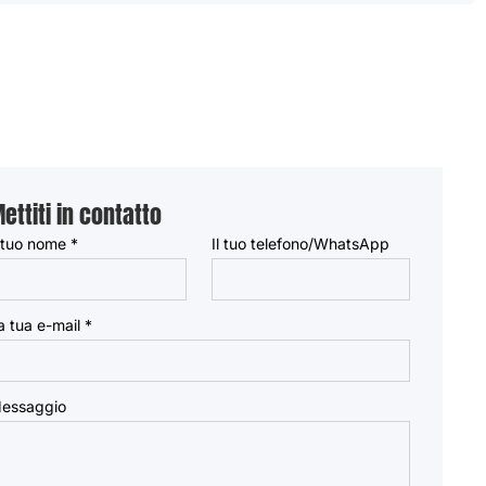
ettiti in contatto
l tuo nome
*
Il tuo telefono/WhatsApp
a tua e-mail
*
essaggio