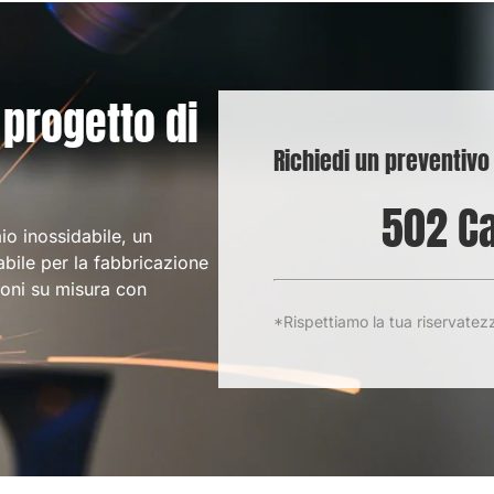
Diritto d'autore© 2026， Guangzhou SHIJIE Co., Ltd. Tutti i diritti riservati