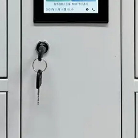
 progetto di
Richiedi un preventivo
502 Ca
io inossidabile, un
dabile per la fabbricazione
ioni su misura con
*Rispettiamo la tua riservatezz