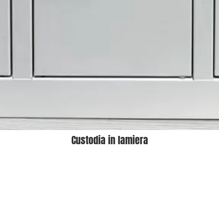
Prodotti
Soluzione
Custodia personalizzata
Custodia per distribu
automatico
Custodia in lamiera
Armadietto intelligen
Custodia in acciaio zincato
Macchina per artigli
Custodia in acciaio al carbonio
Custodia in acciaio inossidabile
Custodia in alluminio
Altro involucro personalizzato