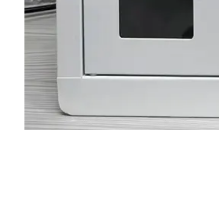
+86 15018766189
manager@tongruplay.com
NO. 39, Renlu Road, Città di
Lanhe, Distretto di Nansha,
Guangzhou