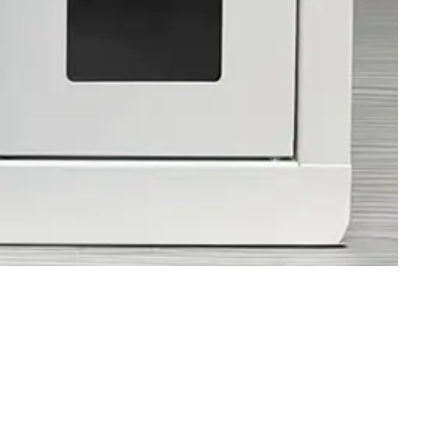
Azienda
tore
Produzione
Controllo qualità
te
Chi siamo
Domande frequenti
Blog