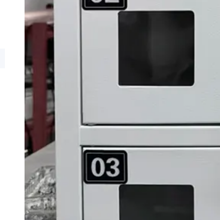
Inizia oggi stesso il tuo
lamiera personalizzata
Se hai bisogno di un produttore di armadi in accia
fornitore di armadi in alluminio, o un partner affi
di custodie in lamiera OEM, SHIJIE fornisce soluz
campionamento rapido e consegna puntuale.