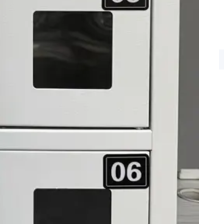
ttivo ingresso
nginx
a e tutte le informazioni sono protette.